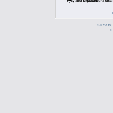
Pysy aina kirjautuneena sisäl
U
SMF 2.0.19
|
X