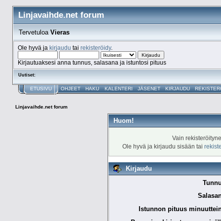
Linjavaihde.net forum
Tervetuloa
Vieras
Ole hyvä ja
kirjaudu
tai
rekisteröidy
.
Kirjautuaksesi anna tunnus, salasana ja istuntosi pituus
Uutiset:
ETUSIVU
OHJEET
HAKU
KALENTERI
JÄSENET
KIRJAUDU
REKISTER
Linjavaihde.net forum
Huom!
Vain rekisteröityn
Ole hyvä ja kirjaudu sisään tai
rekist
Kirjaudu
Tunnu
Salasan
Istunnon pituus minuuttei