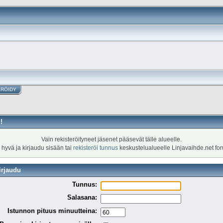
ERÖIDY
!
Vain rekisteröityneet jäsenet pääsevät tälle alueelle.
 hyvä ja kirjaudu sisään tai
rekisteröi tunnus
keskustelualueelle Linjavaihde.net fo
irjaudu
Tunnus:
Salasana:
Istunnon pituus minuutteina: