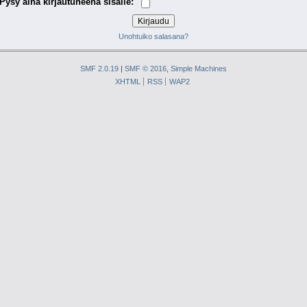
Pysy aina kirjautuneena sisälle:
Unohtuiko salasana?
SMF 2.0.19
|
SMF © 2016
,
Simple Machines
XHTML
RSS
WAP2