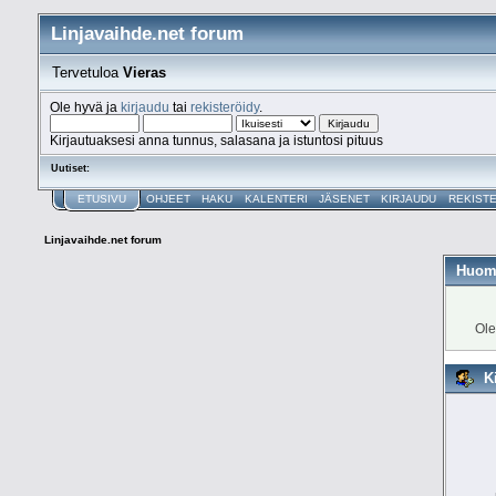
Linjavaihde.net forum
Tervetuloa
Vieras
Ole hyvä ja
kirjaudu
tai
rekisteröidy
.
Kirjautuaksesi anna tunnus, salasana ja istuntosi pituus
Uutiset:
ETUSIVU
OHJEET
HAKU
KALENTERI
JÄSENET
KIRJAUDU
REKIST
Linjavaihde.net forum
Huom
Ole
K