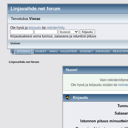
Linjavaihde.net forum
Tervetuloa
Vieras
Ole hyvä ja
kirjaudu
tai
rekisteröidy
.
Kirjautuaksesi anna tunnus, salasana ja istuntosi pituus
Uutiset:
ETUSIVU
OHJEET
HAKU
KALENTERI
JÄSENET
KIRJAUDU
REKISTER
Linjavaihde.net forum
Huom!
Vain rekisteröityn
Ole hyvä ja kirjaudu sisään tai
rekist
Kirjaudu
Tunnu
Salasan
Istunnon pituus minuuttei