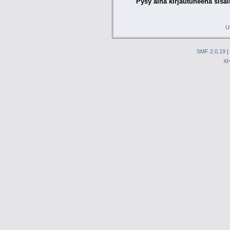
Pysy aina kirjautuneena sisäl
U
SMF 2.0.19
|
X