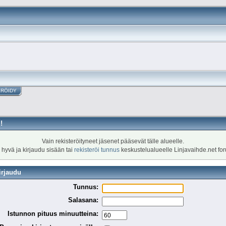
ERÖIDY
!
Vain rekisteröityneet jäsenet pääsevät tälle alueelle.
 hyvä ja kirjaudu sisään tai
rekisteröi tunnus
keskustelualueelle Linjavaihde.net fo
irjaudu
Tunnus:
Salasana:
Istunnon pituus minuutteina: