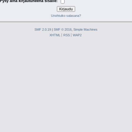
Pysy aina kirjautuneena sisälle:
Unohtuiko salasana?
SMF 2.0.19
|
SMF © 2016
,
Simple Machines
XHTML
RSS
WAP2