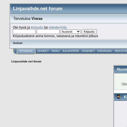
Linjavaihde.net forum
Tervetuloa
Vieras
Ole hyvä ja
kirjaudu
tai
rekisteröidy
.
Kirjautuaksesi anna tunnus, salasana ja istuntosi pituus
Uutiset:
ETUSIVU
OHJEET
HAKU
KALENTERI
JÄSENET
KIRJAUDU
REKIST
Linjavaihde.net forum
Huom
Ole
K