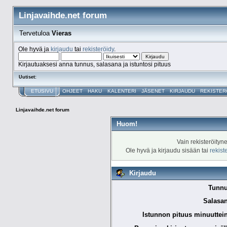
Linjavaihde.net forum
Tervetuloa
Vieras
Ole hyvä ja
kirjaudu
tai
rekisteröidy
.
Kirjautuaksesi anna tunnus, salasana ja istuntosi pituus
Uutiset:
ETUSIVU
OHJEET
HAKU
KALENTERI
JÄSENET
KIRJAUDU
REKISTER
Linjavaihde.net forum
Huom!
Vain rekisteröityn
Ole hyvä ja kirjaudu sisään tai
rekist
Kirjaudu
Tunnu
Salasan
Istunnon pituus minuuttei