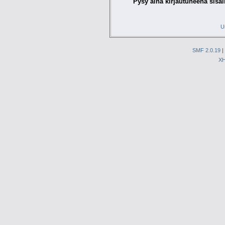
Pysy aina kirjautuneena sisäl
U
SMF 2.0.19
|
X