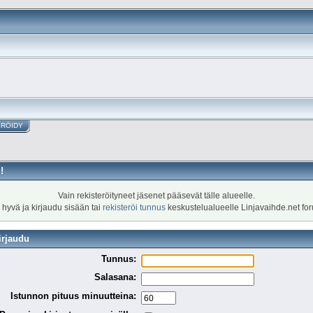
ERÖIDY
!
Vain rekisteröityneet jäsenet pääsevät tälle alueelle.
 hyvä ja kirjaudu sisään tai
rekisteröi tunnus
keskustelualueelle Linjavaihde.net fo
irjaudu
Tunnus:
Salasana:
Istunnon pituus minuutteina: