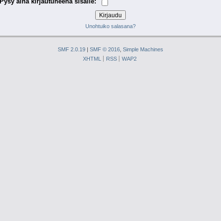
Pysy aina kirjautuneena sisälle:
Unohtuiko salasana?
SMF 2.0.19
|
SMF © 2016
,
Simple Machines
XHTML
RSS
WAP2