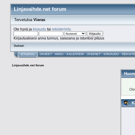
Linjavaihde.net forum
Tervetuloa
Vieras
Ole hyvä ja
kirjaudu
tai
rekisteröidy
.
Kirjautuaksesi anna tunnus, salasana ja istuntosi pituus
Uutiset:
ETUSIVU
OHJEET
HAKU
KALENTERI
JÄSENET
KIRJAUDU
REKIST
Linjavaihde.net forum
Huom
Ole
K