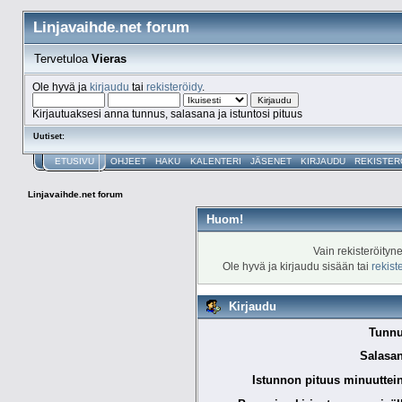
Linjavaihde.net forum
Tervetuloa
Vieras
Ole hyvä ja
kirjaudu
tai
rekisteröidy
.
Kirjautuaksesi anna tunnus, salasana ja istuntosi pituus
Uutiset:
ETUSIVU
OHJEET
HAKU
KALENTERI
JÄSENET
KIRJAUDU
REKISTER
Linjavaihde.net forum
Huom!
Vain rekisteröityn
Ole hyvä ja kirjaudu sisään tai
rekist
Kirjaudu
Tunnu
Salasan
Istunnon pituus minuuttei