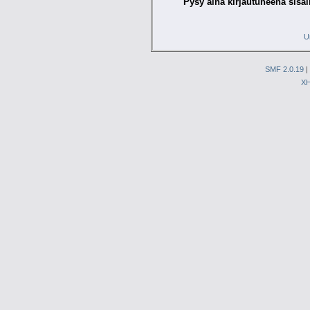
Pysy aina kirjautuneena sisäl
U
SMF 2.0.19
|
X