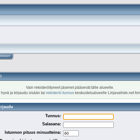
ERÖIDY
!
Vain rekisteröityneet jäsenet pääsevät tälle alueelle.
 hyvä ja kirjaudu sisään tai
rekisteröi tunnus
keskustelualueelle Linjavaihde.net fo
irjaudu
Tunnus:
Salasana:
Istunnon pituus minuutteina: