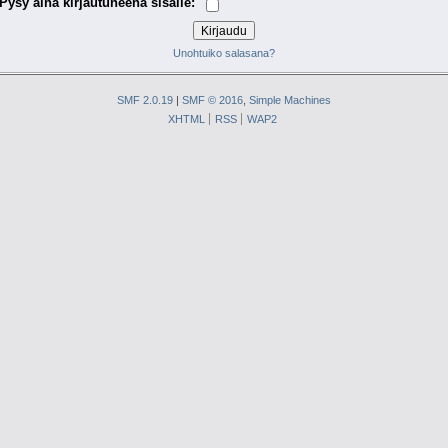
Pysy aina kirjautuneena sisälle:
Unohtuiko salasana?
SMF 2.0.19
|
SMF © 2016
,
Simple Machines
XHTML
RSS
WAP2