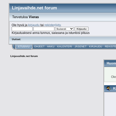
Linjavaihde.net forum
Tervetuloa
Vieras
Ole hyvä ja
kirjaudu
tai
rekisteröidy
.
Kirjautuaksesi anna tunnus, salasana ja istuntosi pituus
Uutiset:
ETUSIVU
OHJEET
HAKU
KALENTERI
JÄSENET
KIRJAUDU
REKIST
Linjavaihde.net forum
Huom
Ole
K