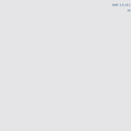
SMF 2.0.19
|
X