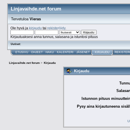
Linjavaihde.net forum
Tervetuloa
Vieras
Ole hyvä ja
kirjaudu
tai
rekisteröidy
.
Kirjautuaksesi anna tunnus, salasana ja istuntosi pituus
Uutiset:
ETUSIVU
OHJEET
HAKU
KALENTERI
JÄSENET
KIRJAUDU
REKISTER
Linjavaihde.net forum
>
Kirjaudu
Kirjaudu
Tunnu
Salasan
Istunnon pituus minuuttei
Pysy aina kirjautuneena sisäl
U