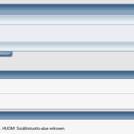
ERÖIDY
. HUOM! Sisällöntuotto-alue erikseen.