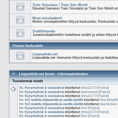
Train Simulator / Train Sim World
Dovetail Gamesin Train Simulator ja Train Sim World sim
Muut simulaattorit
Muihin simulaattoreihin liittyvä keskustelu. Keskustelu 
Sisällöntuotto
Junasimulaattoreihin tuotettava sisältö ja siihen liittyvä
Yleinen keskustelu
Linjavaihde.net
Linjavaihde.net -foorumiin liittyvä keskustelu ja tiedottee
Linjavaihde.net forum - Informaatiokeskus
Tuoreimmat viestit
Vs: Kysymyksiä & vastauksia
kirjoittanut
shesa2173
(
Trainz
)
Vs: Kysymyksiä & vastauksia
kirjoittanut
siperiansusi
(
Trainz
)
Vs: Kysymyksiä & vastauksia
kirjoittanut
shesa2173
(
Trainz
)
Vs: Sr2 uudella ohjaamolla ja uusilla äänillä
kirjoittanut
Dino
(
Sisällö
Vs: Sr2 uudella ohjaamolla ja uusilla äänillä
kirjoittanut
siperiansusi
Vs: Kysymyksiä & vastauksia
kirjoittanut
Dino
(
Trainz
)
Vs: Kysymyksiä & vastauksia
kirjoittanut
shesa2173
(
Trainz
)
Vs: Kysymyksiä & vastauksia
kirjoittanut
Dino
(
Trainz
)