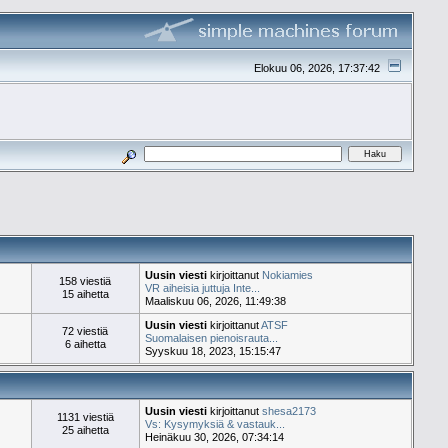
Elokuu 06, 2026, 17:37:42
Uusin viesti
kirjoittanut
Nokiamies
158 viestiä
VR aiheisia juttuja Inte...
15 aihetta
Maaliskuu 06, 2026, 11:49:38
Uusin viesti
kirjoittanut
ATSF
72 viestiä
Suomalaisen pienoisrauta...
6 aihetta
Syyskuu 18, 2023, 15:15:47
Uusin viesti
kirjoittanut
shesa2173
1131 viestiä
Vs: Kysymyksiä & vastauk...
25 aihetta
Heinäkuu 30, 2026, 07:34:14