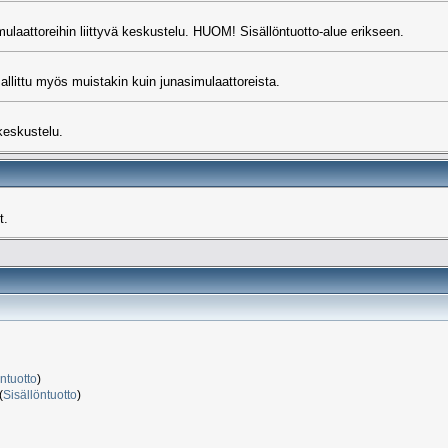
ulaattoreihin liittyvä keskustelu. HUOM! Sisällöntuotto-alue erikseen.
sallittu myös muistakin kuin junasimulaattoreista.
 keskustelu.
t.
ntuotto
)
(
Sisällöntuotto
)