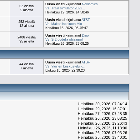
Uusin viesti
kirjoittanut
Nokiamies
62 viestiä
Vs: Train simulator 2022...
5 aihetta
Heinäkuu 19, 2026, 14:58:46
Uusin viesti
kirjoittanut
ATSF
252 viestiä
Vs: Makasiiniraiteen Mic...
12 aihetta
Kesäkuu 15, 2026, 03:45:47
Uusin viesti
kirjoittanut
Dino
2406 viestiä
Vs: Sr2 uudella ohjaamol...
95 aihetta
Heinäkuu 26, 2026, 23:08:25
Uusin viesti
kirjoittanut
ATSF
44 viestiä
Vs: Yleinen keskustelu -...
7 aihetta
Elokuu 15, 2025, 22:39:23
Heinäkuu 30, 2026, 07:34:14
Heinäkuu 29, 2026, 16:37:01
Heinäkuu 27, 2026, 07:48:35
Heinäkuu 26, 2026, 23:08:25
Heinäkuu 26, 2026, 19:26:43
Heinäkuu 26, 2026, 11:18:00
Heinäkuu 26, 2026, 07:03:26
Heinäkuu 25, 2026, 13:40:01