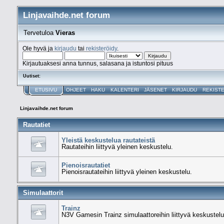
Linjavaihde.net forum
Tervetuloa
Vieras
Ole hyvä ja
kirjaudu
tai
rekisteröidy
.
Kirjautuaksesi anna tunnus, salasana ja istuntosi pituus
Uutiset:
ETUSIVU
OHJEET
HAKU
KALENTERI
JÄSENET
KIRJAUDU
REKIST
Linjavaihde.net forum
Rautatiet
Yleistä keskustelua rautateistä
Rautateihin liittyvä yleinen keskustelu.
Pienoisrautatiet
Pienoisrautateihin liittyvä yleinen keskustelu.
Simulaattorit
Trainz
N3V Gamesin Trainz simulaattoreihin liittyvä keskustelu