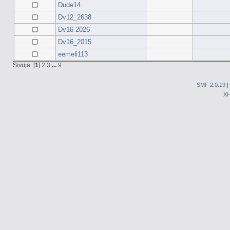
Dude14
Dv12_2638
Dv16 2026
Dv16_2015
eemeli113
Sivuja: [
1
]
2
3
...
9
SMF 2.0.19
|
X