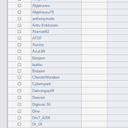
Alppiruusu
Alppiruusu79
anthonymoila
Arttu Kokkonen
Ataman62
ATSF
Aucery
AxuL99
Benjam
bukbu
Butaani
ChesterWonders
Cyberspark
Datsunguy69
Deeveri
Digisusi 55
Dino
Dm7_4209
Dr_18