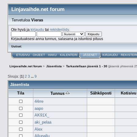
Linjavaihde.net forum
Tervetuloa
Vieras
Ole hyvä ja
kirjaudu
tai
rekisteröidy
.
Kirjautuaksesi anna tunnus, salasana ja istuntosi pituus
Uutiset:
ETUSIVU
OHJEET
HAKU
KALENTERI
JÄSENET
KIRJAUDU
REKISTER
Linjavaihde.net forum
>
Jäsenlista
>
Tarkastellaan jäseniä 1 - 30
(jäseniä yhteensä 2
Sivuja: [
1
]
2
3
...
9
Jäsenlista
Tila
Sähköposti
Kotisivu
Tunnus
44rre
aapo
AK91X_
aki_pelaa
Alex
Allupallu