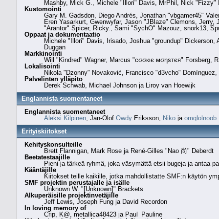
Mashby, Mick G., Michele "Illori" Davis, MrPhil, Nick "Fizz
Kustomointi
Gary M. Gadsdon, Diego Andrés, Jonathan "vbgamer45" Valen
Eren Yasarkurt, Gwenwyfar, Jason "JBlaze" Clemons, Jerry, 
"Arantor" Spicer, Ricky., Sami "SychO" Mazouz, snork13, Sp
Oppaat ja dokumentaatio
Michele "Illori" Davis, Irisado, Joshua "groundup" Dickerson
Duggan
Markkinointi
Will "Kindred" Wagner, Marcus "cσσкιє мσηѕтєя" Forsberg, Ra
Lokalisointi
Nikola "Dzonny" Novaković, Francisco "d3vcho" Domínguez, 
Palvelinten ylläpito
Derek Schwab, Michael Johnson ja Liroy van Hoewijk
Englannista suomentaneet
Englannista suomentaneet
Aleksi Kilpinen
, Jan-Olof
Owdy
Eriksson,
Niko
ja
omglolnoob
.
Erityiskiitokset
Kehityskonsulteille
Brett Flannigan, Mark Rose ja René-Gilles "Nao 尚" Deberdt
Beetatestaajille
Pieni ja tärkeä ryhmä, joka väsymättä etsii bugeja ja antaa pal
Kääntäjille
Kiitokset teille kaikille, jotka mahdollistatte SMF:n käytön y
SMF projektin perustajalle ja isälle
Unknown W. "[Unknown]" Brackets
Alkuperäisille projektinvetäjille
Jeff Lewis, Joseph Fung ja David Recordon
In loving memory of
Crip, K@, metallica48423 ja Paul_Pauline