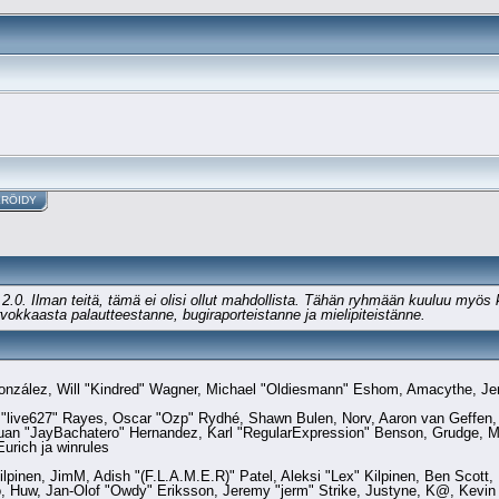
ERÖIDY
.0. Ilman teitä, tämä ei olisi ollut mahdollista. Tähän ryhmään kuuluu myös k
rvokkaasta palautteestanne, bugiraporteistanne ja mielipiteistänne.
i" González, Will "Kindred" Wagner, Michael "Oldiesmann" Eshom, Amacythe, J
 "live627" Rayes, Oscar "Ozp" Rydhé, Shawn Bulen, Norv, Aaron van Geffen, 
uan "JayBachatero" Hernandez, Karl "RegularExpression" Benson, Grudge, M
urich ja winrules
Kilpinen, JimM, Adish "(F.L.A.M.E.R)" Patel, Aleksi "Lex" Kilpinen, Ben Scot
 Huw, Jan-Olof "Owdy" Eriksson, Jeremy "jerm" Strike, Justyne, K@, Kevin "g