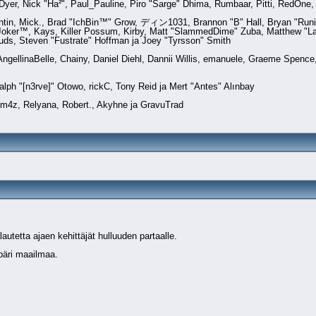
y" Dyer, Nick "Ha²", Paul_Pauline, Piro "Sarge" Dhima, Rumbaar, Pitti, RedOn
tin, Mick., Brad "IchBin™" Grow, ディン1031, Brannon "B" Hall, Bryan "Runic
Joker™, Kays, Killer Possum, Kirby, Matt "SlammedDime" Zuba, Matthew "Lab
uds, Steven "Fustrate" Hoffman ja Joey "Tyrsson" Smith
, AngellinaBelle, Chainy, Daniel Diehl, Dannii Willis, emanuele, Graeme Spenc
lph "[n3rve]" Otowo, rickC, Tony Reid ja Mert "Antes" Alınbay
m4z, Relyana, Robert., Akyhne ja GravuTrad
autetta ajaen kehittäjät hulluuden partaalle.
mpäri maailmaa.