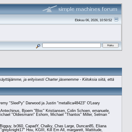
Elokuu 06, 2026, 10:50:52
äyttäjämme, ja erityisesti Charter jäsenemme - Kiitoksia siitä, että
eremy "SleePy" Darwood ja Justin "metallica48423" O'Leary
Antechinus, Bjoern "Bloc" Kristiansen, Colin Schoen, emanuele,
ichael "Oldiesmann" Eshom, Michael "Thantos" Miller, Selman "
t, Bigguy, br360, CapadY, Chalky, Chas Large, Duncan85, Eliana
reyknight17" Hou, KGIII, Kill Em All, margarett, Mattitude,