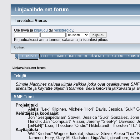
Linjavaihde.net forum
Tervetuloa
Vieras
Ole hyvä ja
kirjaudu
tai
rekisteröidy
.
Kirjautuaksesi anna tunnus, salasana ja istuntosi pituus
Uutiset:
ETUSIVU
OHJEET
HAKU
KALENTERI
JÄSENET
KIRJAUDU
REKIST
Linjavaihde.net forum
Tekijät
Simple Machines haluaa kiittää kaikkia jotka ovat osallistuneet SMF 2
asensitte ja käytätte ohjelmistoamme, sekä kiitoksia jatkuvasta ja a
SMF Tiimi
Projektituki
Aleksi "Lex" Kilpinen, Michele "Illori" Davis, Jessica "Suk
Kehittäjät ja koodaajat
Jon "Sesquipedalian" Stovell, Jessica "Suki" González, John
Hendrik Jan "Compuart" Visser, Jeremy "SleePy" Darwood, J
[SiNaN]" Eser, Theodore "Orstio" Hildebrandt, Thorsten "TE" E
Käyttäjätuki
Will "Kindred" Wagner, lurkalot, shadav, Steve, Aleksi "Lex" 
Tamerin, Fiery, Gary M. Gadsdon, GigaWatt, gbsothere, Harro,