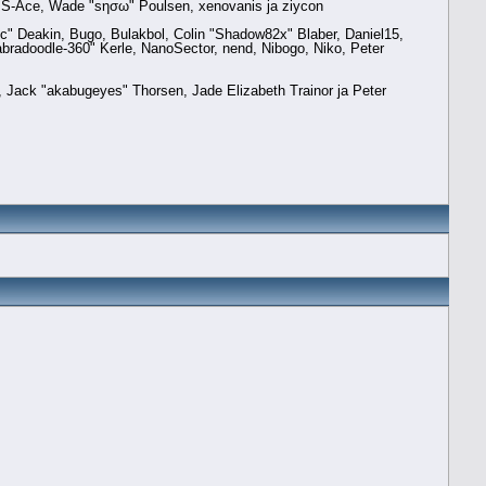
e, S-Ace, Wade "sησω" Poulsen, xenovanis ja ziycon
" Deakin, Bugo, Bulakbol, Colin "Shadow82x" Blaber, Daniel15,
radoodle-360" Kerle, NanoSector, nend, Nibogo, Niko, Peter
e, Jack "akabugeyes" Thorsen, Jade Elizabeth Trainor ja Peter