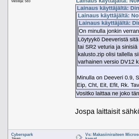
Lainaus käyttäjältä: No
Viestejä: 583
Lainaus käyttäjältä: Di
Lainaus käyttäjältä: N
Lainaus käyttäjältä: D
On minulla jonkin verran
Löytyykö Deeveristä sitä
tai SR2 veturia ja sinisi
kalusto.zip olisi tallella 
varhainen versio DV12 k
Minulla on Deeveri 0.9, S
Eip, Cht, Eit, Efit, Rk. 
Vositko laittaa ne joko tän
Jospa laittaisit sähk
Cyberspark
Vs: Makasiiniraiteen Micros
kamat.
Jäsen