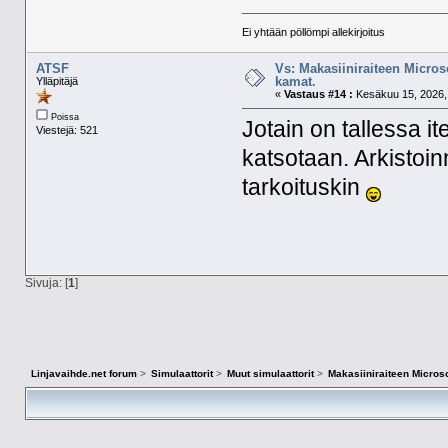
Ei yhtään pöllömpi allekirjoitus
ATSF
Vs: Makasiiniraiteen Micros
kamat.
Ylläpitäjä
«
Vastaus #14 :
Kesäkuu 15, 2026, 
Poissa
Jotain on tallessa it
Viestejä: 521
katsotaan. Arkistoi
tarkoituskin
Sivuja: [
1
]
Linjavaihde.net forum
>
Simulaattorit
>
Muut simulaattorit
>
Makasiiniraiteen Microso