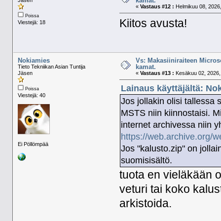
kamat.
«
Vastaus #12 :
Helmikuu 08, 2026,
Poissa
Kiitos avusta!
Viestejä: 18
Nokiamies
Vs: Makasiiniraiteen Micros
kamat.
Tieto Tekniikan Asian Tuntija
Jäsen
«
Vastaus #13 :
Kesäkuu 02, 2026, 
Lainaus käyttäjältä: No
Poissa
Viestejä: 40
Jos jollakin olisi talles
MSTS niin kiinnostaisi. Mi
internet archivessa niin y
https://web.archive.org/
Ei Pöllömpää
Jos "kalusto.zip" on jollai
suomisisältö.
tuota en vieläkään ol
veturi tai koko kalu
arkistoida.