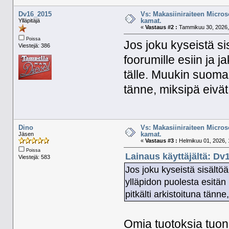
Dv16_2015
Vs: Makasiiniraiteen Micros
kamat.
Ylläpitäjä
«
Vastaus #2 :
Tammikuu 30, 2026,
Poissa
Jos joku kyseistä si
Viestejä: 386
foorumille esiin ja 
tälle. Muukin suomala
tänne, miksipä eivät 
Dino
Vs: Makasiiniraiteen Micros
kamat.
Jäsen
«
Vastaus #3 :
Helmikuu 01, 2026, 
Poissa
Lainaus käyttäjältä: Dv
Viestejä: 583
Jos joku kyseistä sisältöä
ylläpidon puolesta esitän
pitkälti arkistoituna tänne
Omia tuotoksia tuon