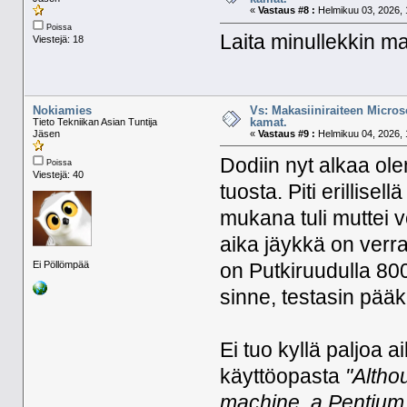
«
Vastaus #8 :
Helmikuu 03, 2026, 
Poissa
Laita minullekkin
Viestejä: 18
Nokiamies
Vs: Makasiiniraiteen Micros
kamat.
Tieto Tekniikan Asian Tuntija
Jäsen
«
Vastaus #9 :
Helmikuu 04, 2026, 
Dodiin nyt alkaa ol
Poissa
Viestejä: 40
tuosta. Piti erillise
mukana tuli muttei v
aika jäykkä on verra
Ei Pöllömpää
on Putkiruudulla 800
sinne, testasin pää
Ei tuo kyllä paljoa 
käyttöopasta
"Altho
machine, a Pentium I