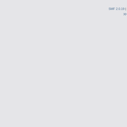
SMF 2.0.19
|
X