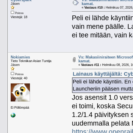
kamat.
Jäsen
«
Vastaus #10 :
Helmikuu 07, 2026,
Poissa
Peli ei lähde käynti
Viestejä: 18
vain mene päälle. L
ei tee mitään, vain 
Nokiamies
Vs: Makasiiniraiteen Microsof
kamat.
Tieto Tekniikan Asian Tuntija
Jäsen
«
Vastaus #11 :
Helmikuu 08, 2026, 1
Lainaus käyttäjältä: Cy
Poissa
Viestejä: 40
Peli ei lähde käyntiin. E
Launcheriin pääsen mutta 
Jos asensit 1.0 ver
ei toimi, koska Sec
Ei Pöllömpää
1.2/1.4 päivityksen 
uudemmalla pelata 
https://www.openrail