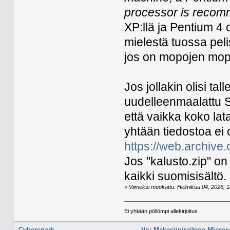
processor is recom
XP:llä ja Pentium 4
mielestä tuossa pel
jos on mopojen mopo
Jos jollakin olisi ta
uudelleenmaalattu S
että vaikka koko lata
yhtään tiedostoa ei o
https://web.archive
Jos "kalusto.zip" on 
kaikki suomisisältö.
«
Viimeksi muokattu: Helmikuu 04, 2026, 18
Ei yhtään pöllömpi allekirjoitus
Cyberspark
Vs: Makasiiniraiteen Micros