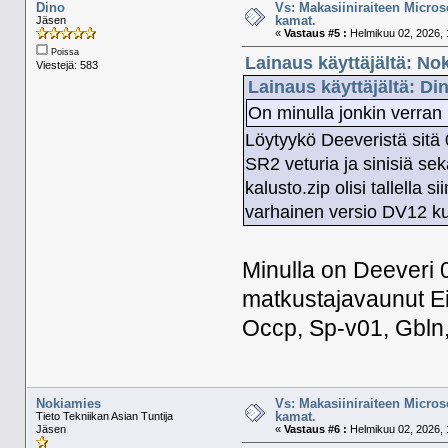
Dino
Vs: Makasiiniraiteen Micros
kamat.
Jäsen
«
Vastaus #5 :
Helmikuu 02, 2026, 
Poissa
Lainaus käyttäjältä: No
Viestejä: 583
Lainaus käyttäjältä: Di
On minulla jonkin verran
Löytyykö Deeveristä sitä 
SR2 veturia ja sinisiä se
kalusto.zip olisi tallella s
varhainen versio DV12 ku
Minulla on Deeveri 0
matkustajavaunut Ein
Occp, Sp-v01, Gbln,
Nokiamies
Vs: Makasiiniraiteen Micros
kamat.
Tieto Tekniikan Asian Tuntija
Jäsen
«
Vastaus #6 :
Helmikuu 02, 2026, 