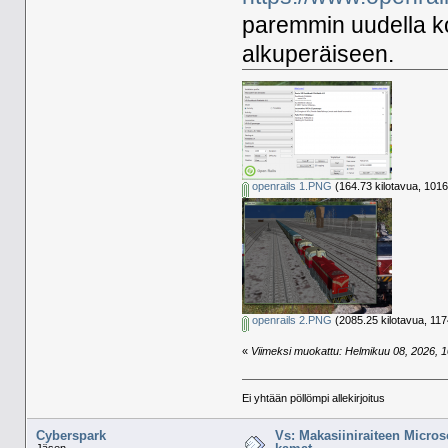
paremmin uudella ko
alkuperäiseen.
openrails 1.PNG
(164.73 kilotavua, 1016
openrails 2.PNG
(2085.25 kilotavua, 117
«
Viimeksi muokattu: Helmikuu 08, 2026, 10
Ei yhtään pöllömpi allekirjoitus
Cyberspark
Vs: Makasiiniraiteen Micros
Jäsen