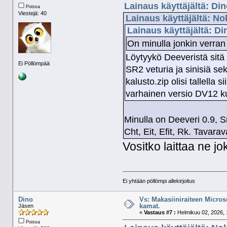
Lainaus käyttäjältä: Di
Poissa
Viestejä: 40
Lainaus käyttäjältä: No
Lainaus käyttäjältä: D
On minulla jonkin verran
Löytyykö Deeveristä sitä 
Ei Pöllömpää
SR2 veturia ja sinisiä se
kalusto.zip olisi tallella s
varhainen versio DV12 ku
Minulla on Deeveri 0.9, S
Cht, Eit, Efit, Rk. Tavar
Vositko laittaa ne jo
Ei yhtään pöllömpi allekirjoitus
Dino
Vs: Makasiiniraiteen Micros
kamat.
Jäsen
«
Vastaus #7 :
Helmikuu 02, 2026, 
Poissa