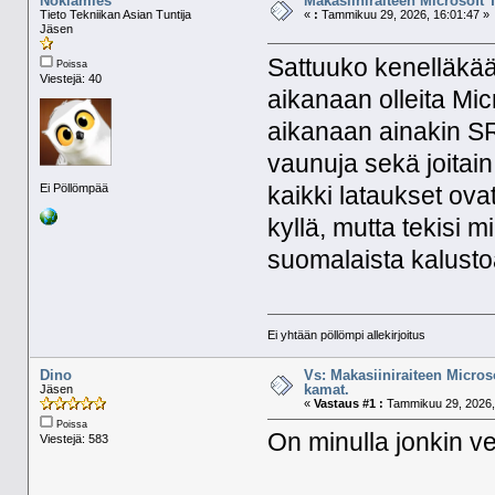
Nokiamies
Makasiiniraiteen Microsoft 
Tieto Tekniikan Asian Tuntija
«
:
Tammikuu 29, 2026, 16:01:47 »
Jäsen
Sattuuko kenelläkää
Poissa
Viestejä: 40
aikanaan olleita Mic
aikanaan ainakin S
vaunuja sekä joitain 
Ei Pöllömpää
kaikki lataukset ovat
kyllä, mutta tekisi m
suomalaista kalust
Ei yhtään pöllömpi allekirjoitus
Dino
Vs: Makasiiniraiteen Micros
kamat.
Jäsen
«
Vastaus #1 :
Tammikuu 29, 2026,
Poissa
On minulla jonkin ve
Viestejä: 583