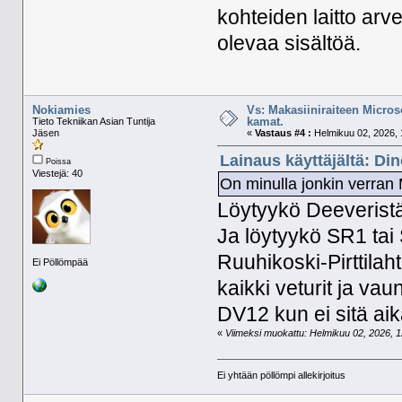
kohteiden laitto arve
olevaa sisältöä.
Nokiamies
Vs: Makasiiniraiteen Micros
kamat.
Tieto Tekniikan Asian Tuntija
Jäsen
«
Vastaus #4 :
Helmikuu 02, 2026, 
Lainaus käyttäjältä: Di
Poissa
Viestejä: 40
On minulla jonkin verran 
Löytyykö Deeveristä
Ja löytyykö SR1 tai 
Ruuhikoski-Pirttilahti
Ei Pöllömpää
kaikki veturit ja vau
DV12 kun ei sitä ai
«
Viimeksi muokattu: Helmikuu 02, 2026, 12
Ei yhtään pöllömpi allekirjoitus