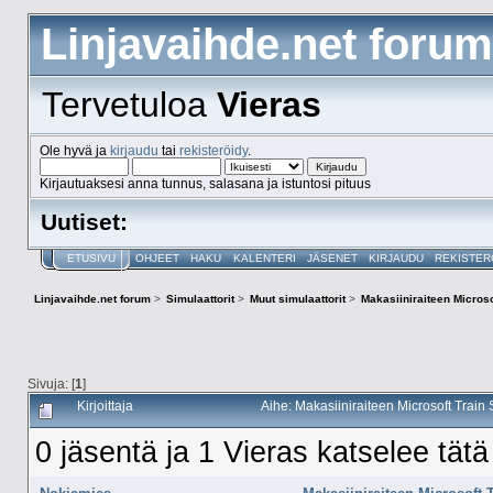
Linjavaihde.net forum
Tervetuloa
Vieras
Ole hyvä ja
kirjaudu
tai
rekisteröidy
.
Kirjautuaksesi anna tunnus, salasana ja istuntosi pituus
Uutiset:
ETUSIVU
OHJEET
HAKU
KALENTERI
JÄSENET
KIRJAUDU
REKISTER
Linjavaihde.net forum
>
Simulaattorit
>
Muut simulaattorit
>
Makasiiniraiteen Microso
Sivuja: [
1
]
Kirjoittaja
Aihe: Makasiiniraiteen Microsoft Train
0 jäsentä ja 1 Vieras katselee tätä