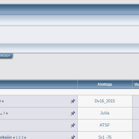
ERÖIDY
Aloittaja
Va
Dv16_2015
4
»
JuVa
...
7
»
ATSF
orksiin
Sr1 -76
«
1
2
3
»