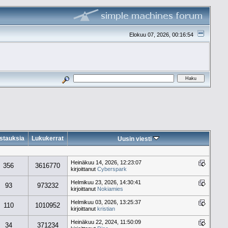
Elokuu 07, 2026, 00:16:54
stauksia
Lukukerrat
Uusin viesti
Heinäkuu 14, 2026, 12:23:07
356
3616770
kirjoittanut
Cyberspark
Helmikuu 23, 2026, 14:30:41
93
973232
kirjoittanut
Nokiamies
Helmikuu 03, 2026, 13:25:37
110
1010952
kirjoittanut
kristian
Heinäkuu 22, 2024, 11:50:09
34
371234