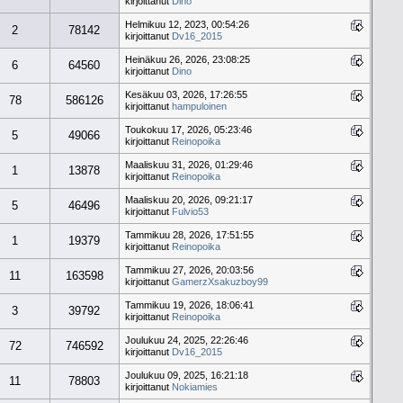
kirjoittanut
Dino
Helmikuu 12, 2023, 00:54:26
2
78142
kirjoittanut
Dv16_2015
Heinäkuu 26, 2026, 23:08:25
6
64560
kirjoittanut
Dino
Kesäkuu 03, 2026, 17:26:55
78
586126
kirjoittanut
hampuloinen
Toukokuu 17, 2026, 05:23:46
5
49066
kirjoittanut
Reinopoika
Maaliskuu 31, 2026, 01:29:46
1
13878
kirjoittanut
Reinopoika
Maaliskuu 20, 2026, 09:21:17
5
46496
kirjoittanut
Fulvio53
Tammikuu 28, 2026, 17:51:55
1
19379
kirjoittanut
Reinopoika
Tammikuu 27, 2026, 20:03:56
11
163598
kirjoittanut
GamerzXsakuzboy99
Tammikuu 19, 2026, 18:06:41
3
39792
kirjoittanut
Reinopoika
Joulukuu 24, 2025, 22:26:46
72
746592
kirjoittanut
Dv16_2015
Joulukuu 09, 2025, 16:21:18
11
78803
kirjoittanut
Nokiamies