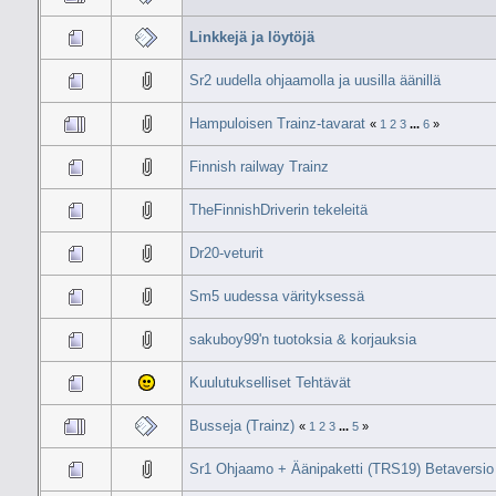
Linkkejä ja löytöjä
Sr2 uudella ohjaamolla ja uusilla äänillä
Hampuloisen Trainz-tavarat
«
1
2
3
...
6
»
Finnish railway Trainz
TheFinnishDriverin tekeleitä
Dr20-veturit
Sm5 uudessa värityksessä
sakuboy99'n tuotoksia & korjauksia
Kuulutukselliset Tehtävät
Busseja (Trainz)
«
1
2
3
...
5
»
Sr1 Ohjaamo + Äänipaketti (TRS19) Betaversio 