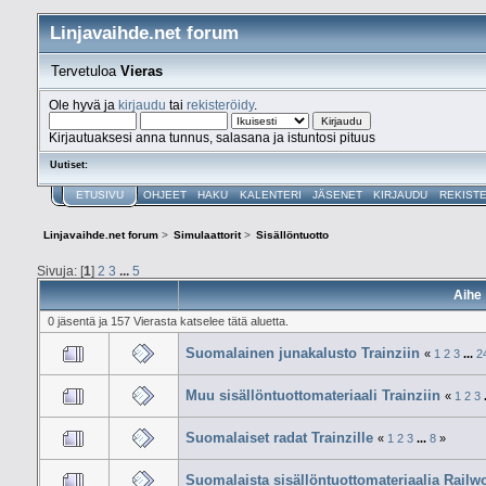
Linjavaihde.net forum
Tervetuloa
Vieras
Ole hyvä ja
kirjaudu
tai
rekisteröidy
.
Kirjautuaksesi anna tunnus, salasana ja istuntosi pituus
Uutiset:
ETUSIVU
OHJEET
HAKU
KALENTERI
JÄSENET
KIRJAUDU
REKIST
Linjavaihde.net forum
>
Simulaattorit
>
Sisällöntuotto
Sivuja: [
1
]
2
3
...
5
Aihe
0 jäsentä ja 157 Vierasta katselee tätä aluetta.
Suomalainen junakalusto Trainziin
«
1
2
3
...
2
Muu sisällöntuottomateriaali Trainziin
«
1
2
3
Suomalaiset radat Trainzille
«
1
2
3
...
8
»
Suomalaista sisällöntuottomateriaalia Railw