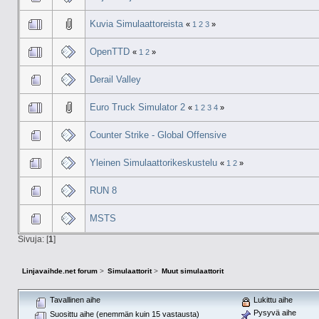
Kuvia Simulaattoreista
«
1
2
3
»
OpenTTD
«
1
2
»
Derail Valley
Euro Truck Simulator 2
«
1
2
3
4
»
Counter Strike - Global Offensive
Yleinen Simulaattorikeskustelu
«
1
2
»
RUN 8
MSTS
Sivuja: [
1
]
Linjavaihde.net forum
>
Simulaattorit
>
Muut simulaattorit
Tavallinen aihe
Lukittu aihe
Pysyvä aihe
Suosittu aihe (enemmän kuin 15 vastausta)