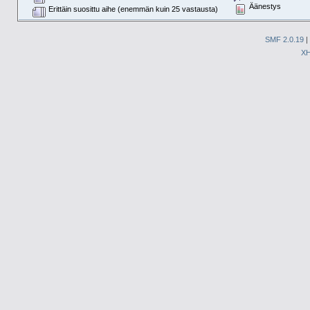
Äänestys
Erittäin suosittu aihe (enemmän kuin 25 vastausta)
SMF 2.0.19
|
X