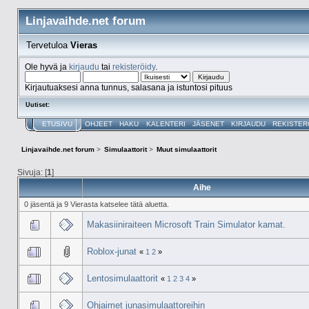
Linjavaihde.net forum
Tervetuloa
Vieras
Ole hyvä ja
kirjaudu
tai
rekisteröidy
.
Kirjautuaksesi anna tunnus, salasana ja istuntosi pituus
Uutiset:
ETUSIVU
OHJEET
HAKU
KALENTERI
JÄSENET
KIRJAUDU
REKISTER
Linjavaihde.net forum
>
Simulaattorit
>
Muut simulaattorit
Sivuja: [
1
]
Aihe
0 jäsentä ja 9 Vierasta katselee tätä aluetta.
Makasiiniraiteen Microsoft Train Simulator kamat.
Roblox-junat
«
1
2
»
Lentosimulaattorit
«
1
2
3
4
»
Ohjaimet junasimulaattoreihin