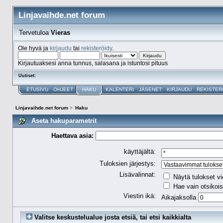
Linjavaihde.net forum
Tervetuloa
Vieras
Ole hyvä ja
kirjaudu
tai
rekisteröidy
.
Kirjautuaksesi anna tunnus, salasana ja istuntosi pituus
Uutiset:
ETUSIVU
OHJEET
HAKU
KALENTERI
JÄSENET
KIRJAUDU
REKISTER
Linjavaihde.net forum
>
Haku
Aseta hakuparametrit
Haettava asia:
käyttäjältä:
Tuloksien järjestys:
Lisävalinnat:
Näytä tulokset vi
Hae vain otsikois
Viestin ikä:
Aikajaksolla
Valitse keskustelualue josta etsiä, tai etsi kaikkialta