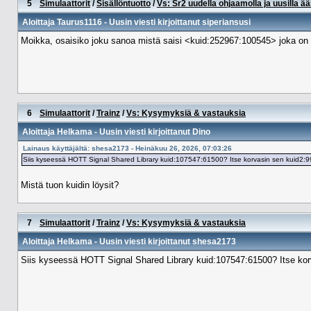
5
Simulaattorit
/
Sisällöntuotto
/
Vs: Sr2 uudella ohjaamolla ja uusilla ää
Aloittaja
Taurus1116
- Uusin viesti kirjoittanut
siperiansusi
Moikka, osaisiko joku sanoa mistä saisi <kuid:252967:100545> joka on 
6
Simulaattorit
/
Trainz
/
Vs: Kysymyksiä & vastauksia
Aloittaja
Helkama
- Uusin viesti kirjoittanut
Dino
Lainaus käyttäjältä: shesa2173 - Heinäkuu 26, 2026, 07:03:26
Siis kyseessä HOTT Signal Shared Library kuid:107547:61500? Itse korvasin sen kuid2:999
Mistä tuon kuidin löysit?
7
Simulaattorit
/
Trainz
/
Vs: Kysymyksiä & vastauksia
Aloittaja
Helkama
- Uusin viesti kirjoittanut
shesa2173
Siis kyseessä HOTT Signal Shared Library kuid:107547:61500? Itse korva