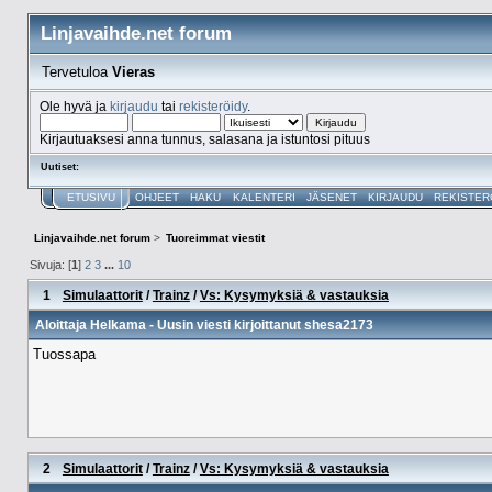
Linjavaihde.net forum
Tervetuloa
Vieras
Ole hyvä ja
kirjaudu
tai
rekisteröidy
.
Kirjautuaksesi anna tunnus, salasana ja istuntosi pituus
Uutiset:
ETUSIVU
OHJEET
HAKU
KALENTERI
JÄSENET
KIRJAUDU
REKISTER
Linjavaihde.net forum
>
Tuoreimmat viestit
Sivuja: [
1
]
2
3
...
10
1
Simulaattorit
/
Trainz
/
Vs: Kysymyksiä & vastauksia
Aloittaja
Helkama
- Uusin viesti kirjoittanut
shesa2173
Tuossapa
2
Simulaattorit
/
Trainz
/
Vs: Kysymyksiä & vastauksia