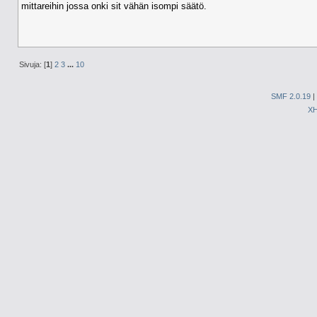
mittareihin jossa onki sit vähän isompi säätö.
Sivuja: [
1
]
2
3
...
10
SMF 2.0.19
|
X