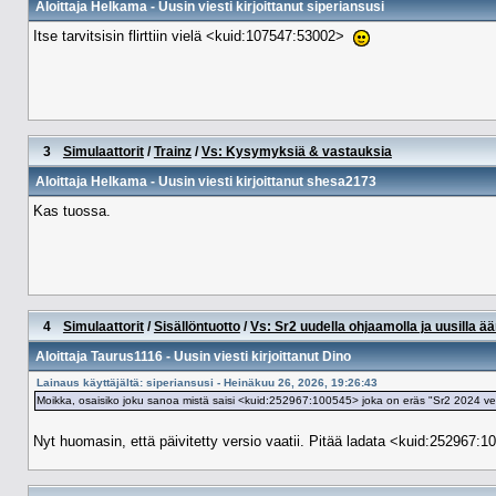
Aloittaja
Helkama
- Uusin viesti kirjoittanut
siperiansusi
Itse tarvitsisin flirttiin vielä <kuid:107547:53002>
3
Simulaattorit
/
Trainz
/
Vs: Kysymyksiä & vastauksia
Aloittaja
Helkama
- Uusin viesti kirjoittanut
shesa2173
Kas tuossa.
4
Simulaattorit
/
Sisällöntuotto
/
Vs: Sr2 uudella ohjaamolla ja uusilla ää
Aloittaja
Taurus1116
- Uusin viesti kirjoittanut
Dino
Lainaus käyttäjältä: siperiansusi - Heinäkuu 26, 2026, 19:26:43
Moikka, osaisiko joku sanoa mistä saisi <kuid:252967:100545> joka on eräs "Sr2 2024 vet
Nyt huomasin, että päivitetty versio vaatii. Pitää ladata <kuid:252967:1