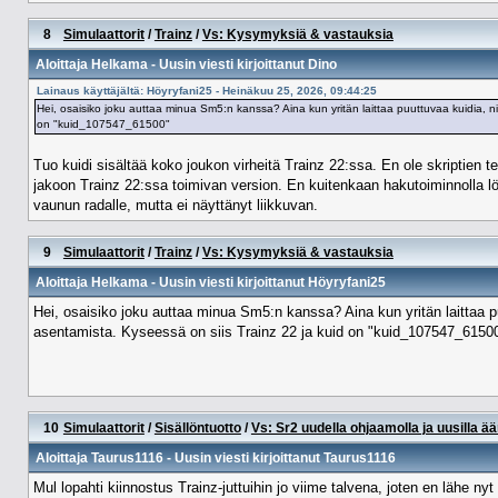
8
Simulaattorit
/
Trainz
/
Vs: Kysymyksiä & vastauksia
Aloittaja
Helkama
- Uusin viesti kirjoittanut
Dino
Lainaus käyttäjältä: Höyryfani25 - Heinäkuu 25, 2026, 09:44:25
Hei, osaisiko joku auttaa minua Sm5:n kanssa? Aina kun yritän laittaa puuttuvaa kuidia, ni
on "kuid_107547_61500"
Tuo kuidi sisältää koko joukon virheitä Trainz 22:ssa. En ole skriptien teon 
jakoon Trainz 22:ssa toimivan version. En kuitenkaan hakutoiminnolla löyt
vaunun radalle, mutta ei näyttänyt liikkuvan.
9
Simulaattorit
/
Trainz
/
Vs: Kysymyksiä & vastauksia
Aloittaja
Helkama
- Uusin viesti kirjoittanut
Höyryfani25
Hei, osaisiko joku auttaa minua Sm5:n kanssa? Aina kun yritän laittaa pu
asentamista. Kyseessä on siis Trainz 22 ja kuid on "kuid_107547_6150
10
Simulaattorit
/
Sisällöntuotto
/
Vs: Sr2 uudella ohjaamolla ja uusilla ää
Aloittaja
Taurus1116
- Uusin viesti kirjoittanut
Taurus1116
Mul lopahti kiinnostus Trainz-juttuihin jo viime talvena, joten en lähe ny