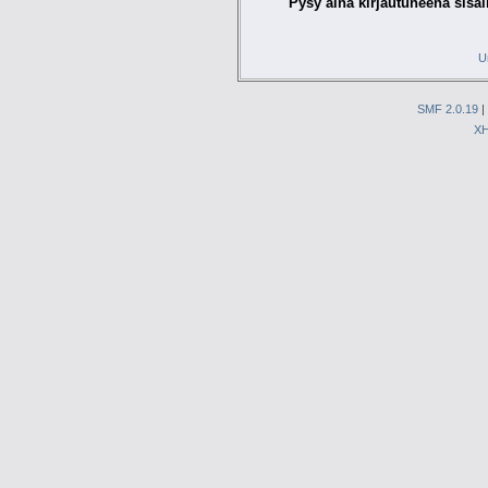
Pysy aina kirjautuneena sisäl
U
SMF 2.0.19
|
X