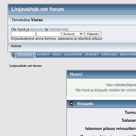
Linjavaihde.net forum
Tervetuloa
Vieras
Ole hyvä ja
kirjaudu
tai
rekisteröidy
.
Kirjautuaksesi anna tunnus, salasana ja istuntosi pituus
Uutiset:
ETUSIVU
OHJEET
HAKU
KALENTERI
JÄSENET
KIRJAUDU
REKISTER
Linjavaihde.net forum
Huom!
Vain rekisteröityn
Ole hyvä ja kirjaudu sisään tai
rekist
Kirjaudu
Tunnu
Salasan
Istunnon pituus minuuttei