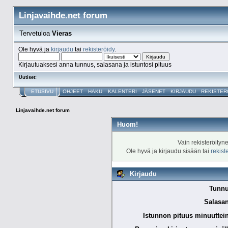
Linjavaihde.net forum
Tervetuloa
Vieras
Ole hyvä ja
kirjaudu
tai
rekisteröidy
.
Kirjautuaksesi anna tunnus, salasana ja istuntosi pituus
Uutiset:
ETUSIVU
OHJEET
HAKU
KALENTERI
JÄSENET
KIRJAUDU
REKISTER
Linjavaihde.net forum
Huom!
Vain rekisteröityn
Ole hyvä ja kirjaudu sisään tai
rekist
Kirjaudu
Tunnu
Salasan
Istunnon pituus minuuttei