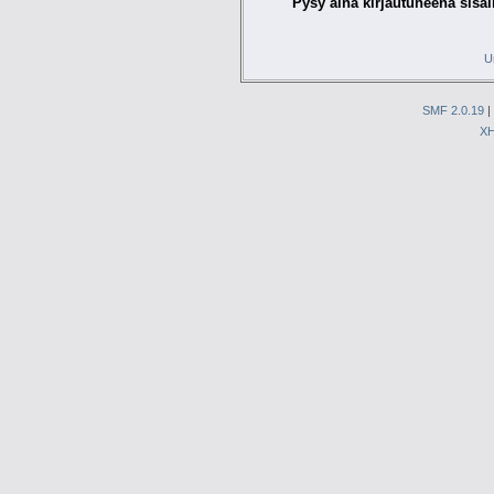
Pysy aina kirjautuneena sisäl
U
SMF 2.0.19
|
X