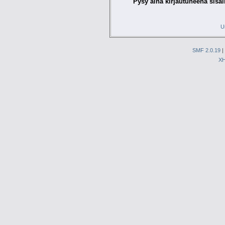
Pysy aina kirjautuneena sisäl
U
SMF 2.0.19
|
X