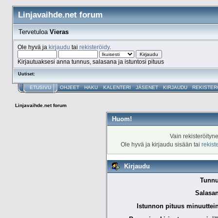
Linjavaihde.net forum
Tervetuloa
Vieras
Ole hyvä ja
kirjaudu
tai
rekisteröidy
.
Kirjautuaksesi anna tunnus, salasana ja istuntosi pituus
Uutiset:
ETUSIVU
OHJEET
HAKU
KALENTERI
JÄSENET
KIRJAUDU
REKISTER
Linjavaihde.net forum
Huom!
Vain rekisteröityn
Ole hyvä ja kirjaudu sisään tai
rekist
Kirjaudu
Tunnu
Salasan
Istunnon pituus minuuttei