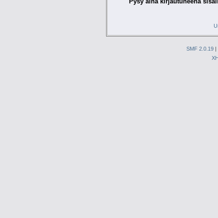
Pysy aina kirjautuneena sisäl
U
SMF 2.0.19
|
X