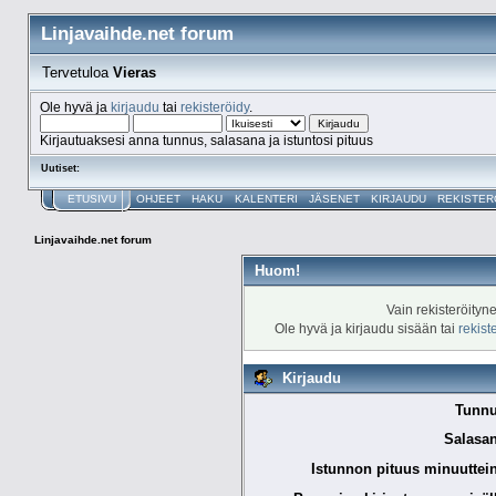
Linjavaihde.net forum
Tervetuloa
Vieras
Ole hyvä ja
kirjaudu
tai
rekisteröidy
.
Kirjautuaksesi anna tunnus, salasana ja istuntosi pituus
Uutiset:
ETUSIVU
OHJEET
HAKU
KALENTERI
JÄSENET
KIRJAUDU
REKISTER
Linjavaihde.net forum
Huom!
Vain rekisteröityn
Ole hyvä ja kirjaudu sisään tai
rekist
Kirjaudu
Tunnu
Salasan
Istunnon pituus minuuttei