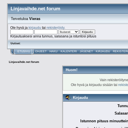
Linjavaihde.net forum
Tervetuloa
Vieras
Ole hyvä ja
kirjaudu
tai
rekisteröidy
.
Kirjautuaksesi anna tunnus, salasana ja istuntosi pituus
Uutiset:
ETUSIVU
OHJEET
HAKU
KALENTERI
JÄSENET
KIRJAUDU
REKISTER
Linjavaihde.net forum
Huom!
Vain rekisteröityn
Ole hyvä ja kirjaudu sisään tai
rekist
Kirjaudu
Tunnu
Salasan
Istunnon pituus minuuttei