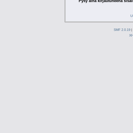
Pysy aina kirjautuneena sisäl
U
SMF 2.0.19
|
X