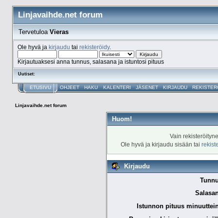
Linjavaihde.net forum
Tervetuloa
Vieras
Ole hyvä ja
kirjaudu
tai
rekisteröidy
.
Kirjautuaksesi anna tunnus, salasana ja istuntosi pituus
Uutiset:
ETUSIVU
OHJEET
HAKU
KALENTERI
JÄSENET
KIRJAUDU
REKISTER
Linjavaihde.net forum
Huom!
Vain rekisteröityn
Ole hyvä ja kirjaudu sisään tai
rekist
Kirjaudu
Tunnu
Salasan
Istunnon pituus minuuttei