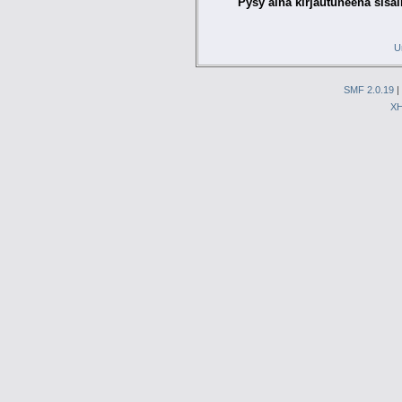
Pysy aina kirjautuneena sisäl
U
SMF 2.0.19
|
X