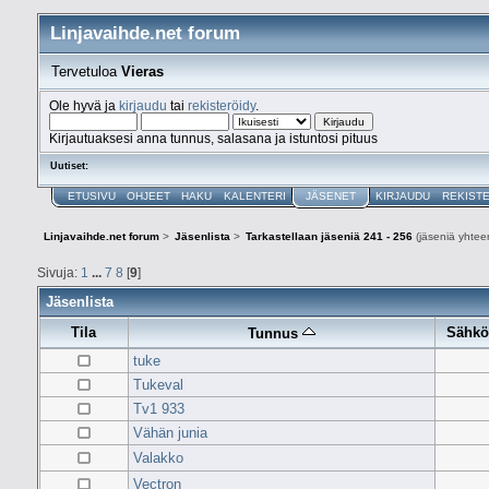
Linjavaihde.net forum
Tervetuloa
Vieras
Ole hyvä ja
kirjaudu
tai
rekisteröidy
.
Kirjautuaksesi anna tunnus, salasana ja istuntosi pituus
Uutiset:
ETUSIVU
OHJEET
HAKU
KALENTERI
JÄSENET
KIRJAUDU
REKIST
Linjavaihde.net forum
>
Jäsenlista
>
Tarkastellaan jäseniä 241 - 256
(jäseniä yhtee
Sivuja:
1
...
7
8
[
9
]
Jäsenlista
Tila
Sähkö
Tunnus
tuke
Tukeval
Tv1 933
Vähän junia
Valakko
Vectron