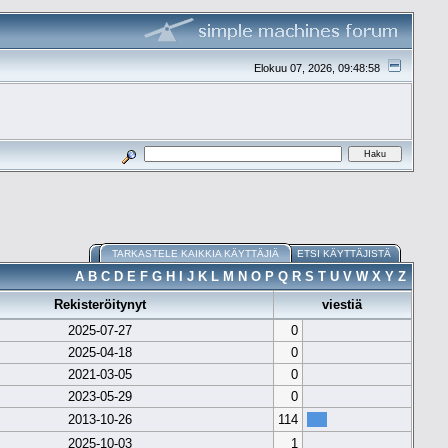
Elokuu 07, 2026, 09:48:58
TARKASTELE KAIKKIA KÄYTTÄJIÄ
ETSI KÄYTTÄJISTÄ
A
B
C
D
E
F
G
H
I
J
K
L
M
N
O
P
Q
R
S
T
U
V
W
X
Y
Z
Rekisteröitynyt
viestiä
2025-07-27
0
2025-04-18
0
2021-03-05
0
2023-05-29
0
2013-10-26
114
2025-10-03
1