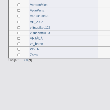
VectronMies
VeijoPena
Veturikuski95
Vili_2002
viltsupiltsu123
visusanttu123
VRJÄBÄ
vs_baton
WSTR
Zamu
Sivuja:
1
...
7
8
[
9
]