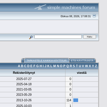
Elokuu 08, 2026, 17:08:31
TARKASTELE KAIKKIA KÄYTTÄJIÄ
ETSI KÄYTTÄJISTÄ
A
B
C
D
E
F
G
H
I
J
K
L
M
N
O
P
Q
R
S
T
U
V
W
X
Y
Z
Rekisteröitynyt
viestiä
2025-07-27
0
2025-04-18
0
2021-03-05
0
2023-05-29
0
2013-10-26
114
2025-10-03
1