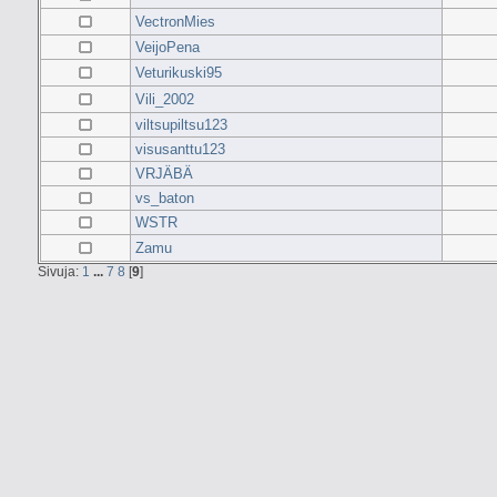
VectronMies
VeijoPena
Veturikuski95
Vili_2002
viltsupiltsu123
visusanttu123
VRJÄBÄ
vs_baton
WSTR
Zamu
Sivuja:
1
...
7
8
[
9
]