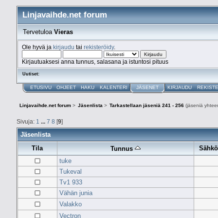
Linjavaihde.net forum
Tervetuloa
Vieras
Ole hyvä ja
kirjaudu
tai
rekisteröidy
.
Kirjautuaksesi anna tunnus, salasana ja istuntosi pituus
Uutiset:
ETUSIVU
OHJEET
HAKU
KALENTERI
JÄSENET
KIRJAUDU
REKIST
Linjavaihde.net forum
>
Jäsenlista
>
Tarkastellaan jäseniä 241 - 256
(jäseniä yhtee
Sivuja:
1
...
7
8
[
9
]
Jäsenlista
Tila
Sähkö
Tunnus
tuke
Tukeval
Tv1 933
Vähän junia
Valakko
Vectron