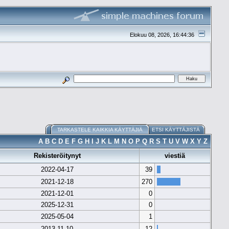
Elokuu 08, 2026, 16:44:36
TARKASTELE KAIKKIA KÄYTTÄJIÄ
ETSI KÄYTTÄJISTÄ
A
B
C
D
E
F
G
H
I
J
K
L
M
N
O
P
Q
R
S
T
U
V
W
X
Y
Z
Rekisteröitynyt
viestiä
2022-04-17
39
2021-12-18
270
2021-12-01
0
2025-12-31
0
2025-05-04
1
2013-11-10
12