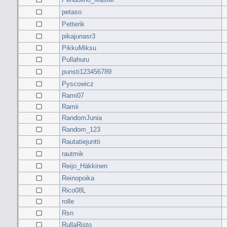
petaso
Petterik
pikajunasr3
PikkuMiksu
Pullahuru
punsti123456789
Pyscowicz
Rami07
Ramii
RandomJunia
Random_123
Rautatiejuntti
rautmik
Reijo_Häkkinen
Reinopoika
Rico08L
rolle
Rsn
RullaRisto