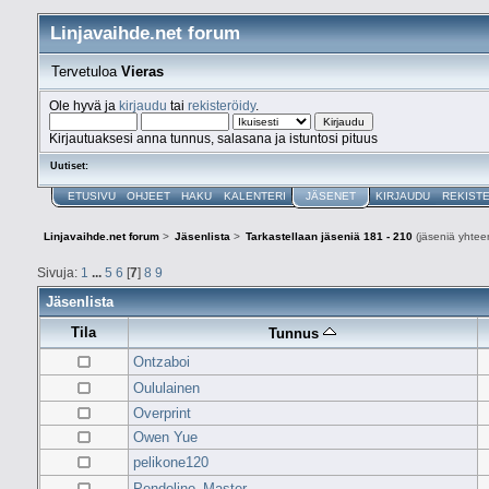
Linjavaihde.net forum
Tervetuloa
Vieras
Ole hyvä ja
kirjaudu
tai
rekisteröidy
.
Kirjautuaksesi anna tunnus, salasana ja istuntosi pituus
Uutiset:
ETUSIVU
OHJEET
HAKU
KALENTERI
JÄSENET
KIRJAUDU
REKIST
Linjavaihde.net forum
>
Jäsenlista
>
Tarkastellaan jäseniä 181 - 210
(jäseniä yhtee
Sivuja:
1
...
5
6
[
7
]
8
9
Jäsenlista
Tila
Tunnus
Ontzaboi
Oululainen
Overprint
Owen Yue
pelikone120
Pendolino_Master