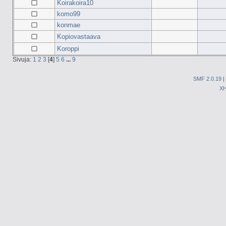
Koirakoira10
komo99
konmae
Kopiovastaava
Koroppi
Sivuja:
1
2
3
[
4
]
5
6
...
9
SMF 2.0.19
|
X