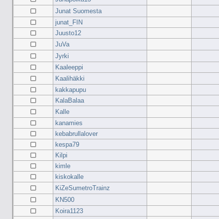
Junat Suomesta
junat_FIN
Juusto12
JuVa
Jyrki
Kaaleeppi
Kaalihäkki
kakkapupu
KalaBalaa
Kalle
kanamies
kebabrullalover
kespa79
Kilpi
kimle
kiskokalle
KiZeSumetroTrainz
KN500
Koira1123