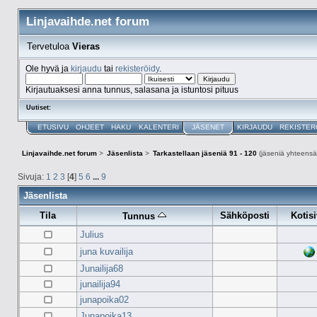
Linjavaihde.net forum
Tervetuloa
Vieras
Ole hyvä ja
kirjaudu
tai
rekisteröidy
.
Kirjautuaksesi anna tunnus, salasana ja istuntosi pituus
Uutiset:
ETUSIVU
OHJEET
HAKU
KALENTERI
JÄSENET
KIRJAUDU
REKISTER
Linjavaihde.net forum
>
Jäsenlista
>
Tarkastellaan jäseniä 91 - 120
(jäseniä yhteensä
Sivuja:
1
2
3
[
4
]
5
6
...
9
Jäsenlista
Tila
Sähköposti
Kotis
Tunnus
Julius
juna kuvailija
Junailija68
junailija94
junapoika02
Junapoika13