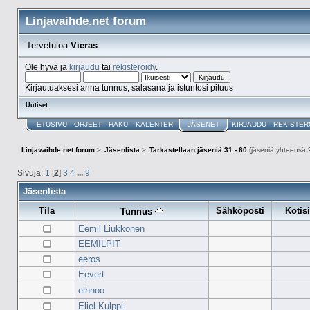
Linjavaihde.net forum
Tervetuloa
Vieras
Ole hyvä ja
kirjaudu
tai
rekisteröidy
.
Kirjautuaksesi anna tunnus, salasana ja istuntosi pituus
Uutiset:
ETUSIVU
OHJEET
HAKU
KALENTERI
JÄSENET
KIRJAUDU
REKISTER
Linjavaihde.net forum
>
Jäsenlista
>
Tarkastellaan jäseniä 31 - 60
(jäseniä yhteensä 
Sivuja:
1
[
2
]
3
4
...
9
Jäsenlista
Tila
Sähköposti
Kotis
Tunnus
Eemil Liukkonen
EEMILPIT
eeros
Eevert
eihnoo
Eliel Kulppi