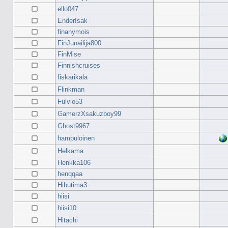
ello047
EnderIsak
finanymois
FinJunailija800
FinMise
Finnishcruises
fiskarikala
Flinkman
Fulvio53
GamerzXsakuzboy99
Ghost9967
hampuloinen
Helkama
Henkka106
henqqaa
Hibutima3
hiisi
hiisi10
Hitachi