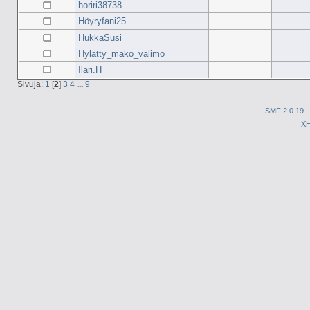
horiri38738
Höyryfani25
HukkaSusi
Hylätty_mako_valimo
Ilari.H
Sivuja:
1
[
2
]
3
4
...
9
SMF 2.0.19
|
X