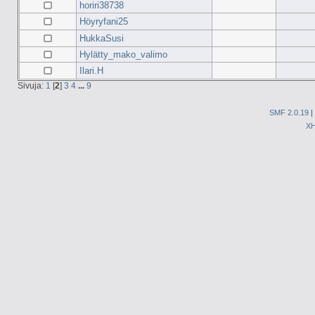
horiri38738
Höyryfani25
HukkaSusi
Hylätty_mako_valimo
Ilari.H
Sivuja:
1
[
2
]
3
4
...
9
SMF 2.0.19
|
X