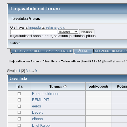
Linjavaihde.net forum
Tervetuloa
Vieras
Ole hyvä ja
kirjaudu
tai
rekisteröidy
.
Kirjautuaksesi anna tunnus, salasana ja istuntosi pituus
Uutiset:
ETUSIVU
OHJEET
HAKU
KALENTERI
JÄSENET
KIRJAUDU
REKISTER
Linjavaihde.net forum
>
Jäsenlista
>
Tarkastellaan jäseniä 31 - 60
(jäseniä yhteensä 
Sivuja:
1
[
2
]
3
4
...
9
Jäsenlista
Tila
Sähköposti
Kotis
Tunnus
Eemil Liukkonen
EEMILPIT
eeros
Eevert
eihnoo
Eliel Kulppi