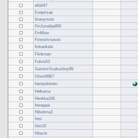
ello047
EnderIsak
finanymois
FinJunailija800
FinMise
Finnishcruises
fiskarikala
Flinkman
Fulvio53
GamerzXsakuzboy99
Ghost9967
hampuloinen
Helkama
Henkka106
henqqaa
Hibutima3
hiisi
hiisi10
Hitachi