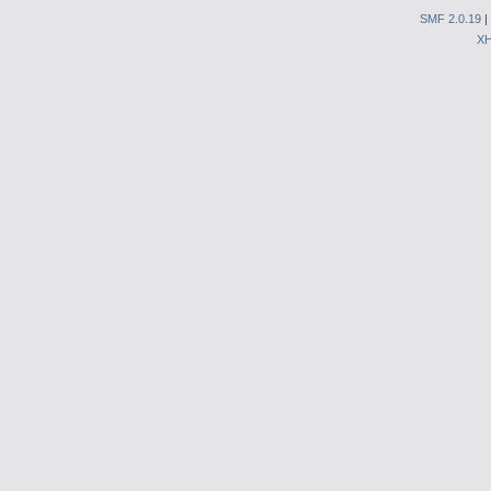
SMF 2.0.19
|
X