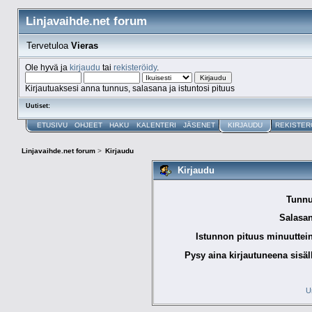
Linjavaihde.net forum
Tervetuloa
Vieras
Ole hyvä ja
kirjaudu
tai
rekisteröidy
.
Kirjautuaksesi anna tunnus, salasana ja istuntosi pituus
Uutiset:
ETUSIVU
OHJEET
HAKU
KALENTERI
JÄSENET
KIRJAUDU
REKISTER
Linjavaihde.net forum
>
Kirjaudu
Kirjaudu
Tunnu
Salasan
Istunnon pituus minuuttei
Pysy aina kirjautuneena sisäl
U