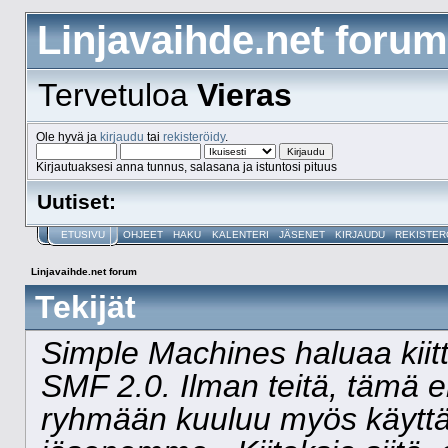
Linjavaihde.net forum
Tervetuloa
Vieras
Ole hyvä ja
kirjaudu
tai
rekisteröidy
.
Kirjautuaksesi anna tunnus, salasana ja istuntosi pituus
Uutiset:
ETUSIVU
OHJEET
HAKU
KALENTERI
JÄSENET
KIRJAUDU
REKISTER
Linjavaihde.net forum
Tekijät
Simple Machines haluaa kiitt
SMF 2.0. Ilman teitä, tämä ei
ryhmään kuuluu myös käyttäj