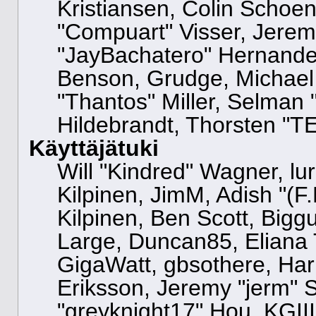
Kristiansen, Colin Schoe
"Compuart" Visser, Jere
"JayBachatero" Hernandez
Benson, Grudge, Michael
"Thantos" Miller, Selman 
Hildebrandt, Thorsten "TE
Käyttäjätuki
Will "Kindred" Wagner, lur
Kilpinen, JimM, Adish "(F.
Kilpinen, Ben Scott, Big
Large, Duncan85, Eliana 
GigaWatt, gbsothere, Har
Eriksson, Jeremy "jerm" S
"greyknight17" Hou, KGIII,