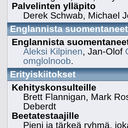
Palvelinten ylläpito
Derek Schwab, Michael Jo
Englannista suomentaneet
Englannista suomentanee
Aleksi Kilpinen
, Jan-Olof
omglolnoob
.
Erityiskiitokset
Kehityskonsulteille
Brett Flannigan, Mark Ro
Deberdt
Beetatestaajille
Pieni ja tärkeä ryhmä, jok