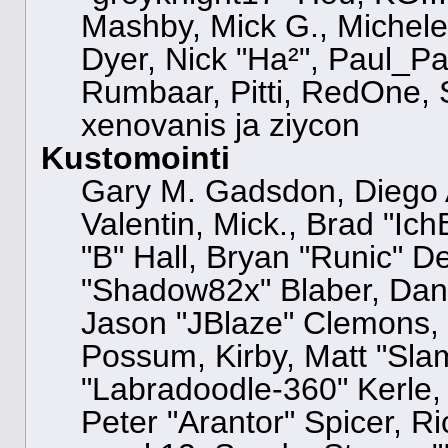
Mashby, Mick G., Michele "
Dyer, Nick "Ha²", Paul_Pa
Rumbaar, Pitti, RedOne,
xenovanis ja ziycon
Kustomointi
Gary M. Gadsdon, Diego 
Valentin, Mick., Brad "
"B" Hall, Bryan "Runic" D
"Shadow82x" Blaber, Dani
Jason "JBlaze" Clemons, J
Possum, Kirby, Matt "S
"Labradoodle-360" Kerle,
Peter "Arantor" Spicer, 