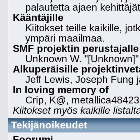
palautetta ajaen kehittäjä
Kääntäjille
Kiitokset teille kaikille, 
ympäri maailmaa.
SMF projektin perustajalle 
Unknown W. "[Unknown]"
Alkuperäisille projektinvetä
Jeff Lewis, Joseph Fung 
In loving memory of
Crip, K@, metallica48423
Kiitokset myös kaikille listal
Tekijänoikeudet
Foorumi