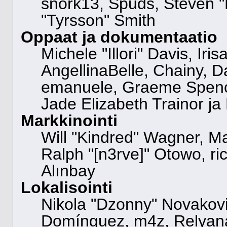
snork13, Spuds, Steven "
"Tyrsson" Smith
Oppaat ja dokumentaatio
Michele "Illori" Davis, Ir
AngellinaBelle, Chainy, Da
emanuele, Graeme Spenc
Jade Elizabeth Trainor j
Markkinointi
Will "Kindred" Wagner, M
Ralph "[n3rve]" Otowo, ri
Alınbay
Lokalisointi
Nikola "Dzonny" Novakovi
Domínguez, m4z, Relyana