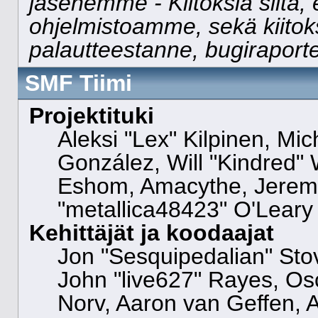
jäsenemme - Kiitoksia siitä, 
ohjelmistoamme, sekä kiitok
palautteestanne, bugiraporte
SMF Tiimi
Projektituki
Aleksi "Lex" Kilpinen, Mich
González, Will "Kindred"
Eshom, Amacythe, Jeremy
"metallica48423" O'Leary
Kehittäjät ja koodaajat
Jon "Sesquipedalian" Stov
John "live627" Rayes, O
Norv, Aaron van Geffen, A