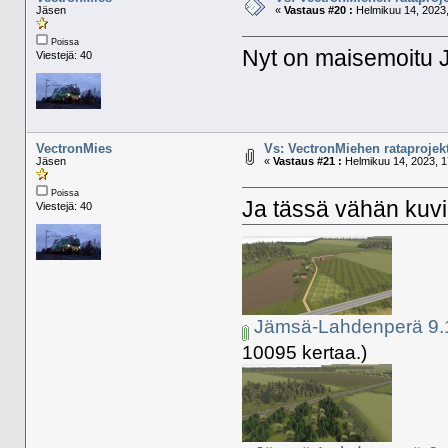
Jäsen
«
Vastaus #20 :
Helmikuu 14, 2023,
Poissa
Nyt on maisemoitu 
Viestejä: 40
VectronMies
Vs: VectronMiehen rataprojekt
Jäsen
«
Vastaus #21 :
Helmikuu 14, 2023, 1
Poissa
Ja tässä vähän kuvi
Viestejä: 40
Jämsä-Lahdenperä 9.1
10095 kertaa.)