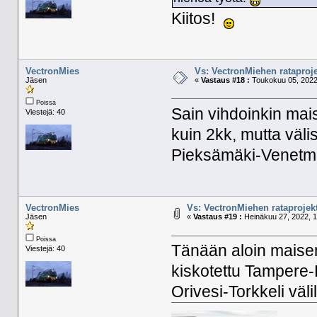
Kiitos!
VectronMies
Vs: VectronMiehen rataproje
Jäsen
«
Vastaus #18 :
Toukokuu 05, 2022,
Poissa
Sain vihdoinkin mai
Viestejä: 40
kuin 2kk, mutta väl
Pieksämäki-Venetmäk
VectronMies
Vs: VectronMiehen rataprojekt
Jäsen
«
Vastaus #19 :
Heinäkuu 27, 2022, 1
Poissa
Tänään aloin maise
Viestejä: 40
kiskotettu Tampere
Orivesi-Torkkeli väli