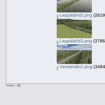
Leppälahti2.png
(2619.
Leppälahti3.png
(3786.
Venetmäki1.png
(3484.
Sivuja:
1
[
2
]