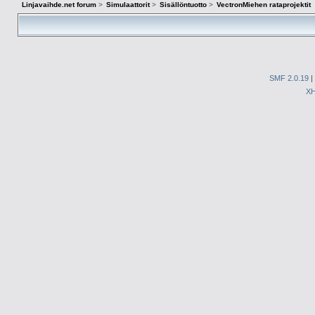
Linjavaihde.net forum
>
Simulaattorit
>
Sisällöntuotto
>
VectronMiehen rataprojektit
SMF 2.0.19
|
X