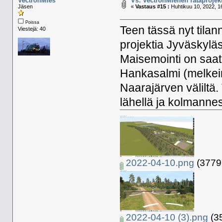
VectronMies
Vs: VectronMiehen rataprojekt
Jäsen
«
Vastaus #15 :
Huhtikuu 10, 2022, 1
Poissa
Teen tässä nyt tilan
Viestejä: 40
projektia Jyväskyl
Maisemointi on saat
Hankasalmi (melkei
Naarajärven väliltä
lähellä ja kolmann
2022-04-10.png
(3779.
2022-04-10 (3).png
(35