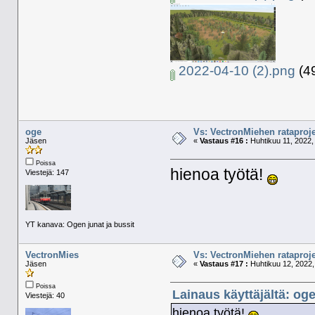
2022-04-10 (2).png
(49
oge
Vs: VectronMiehen rataproje
Jäsen
«
Vastaus #16 :
Huhtikuu 11, 2022,
Poissa
hienoa työtä!
Viestejä: 147
YT kanava: Ogen junat ja bussit
VectronMies
Vs: VectronMiehen rataproje
Jäsen
«
Vastaus #17 :
Huhtikuu 12, 2022,
Poissa
Lainaus käyttäjältä: oge
Viestejä: 40
hienoa työtä!