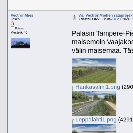
VectronMies
Vs: VectronMiehen rataprojekt
Jäsen
«
Vastaus #22 :
Heinäkuu 20, 2024, 1
Poissa
Palasin Tampere-Pie
Viestejä: 40
maisemoin Vaajakos
välin maisemaa. Tä
Hankasalmi1.png
(290
Leppälahti1.png
(4291.