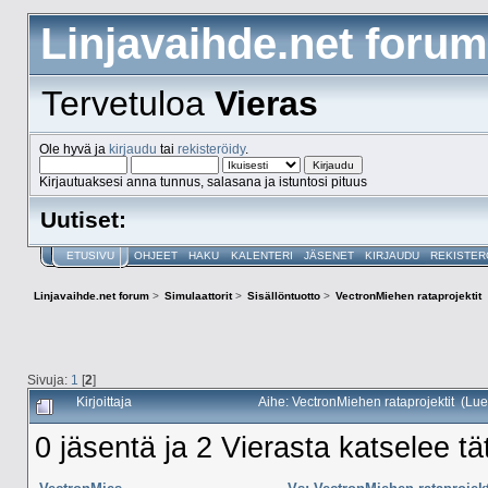
Linjavaihde.net forum
Tervetuloa
Vieras
Ole hyvä ja
kirjaudu
tai
rekisteröidy
.
Kirjautuaksesi anna tunnus, salasana ja istuntosi pituus
Uutiset:
ETUSIVU
OHJEET
HAKU
KALENTERI
JÄSENET
KIRJAUDU
REKISTER
Linjavaihde.net forum
>
Simulaattorit
>
Sisällöntuotto
>
VectronMiehen rataprojektit
Sivuja:
1
[
2
]
Kirjoittaja
Aihe: VectronMiehen rataprojektit (Lue
0 jäsentä ja 2 Vierasta katselee tä