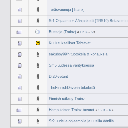
Teräsvaunuja [Trainz]
Sr1 Ohjaamo + Äänipaketti (TRS19) Betaversio 
Busseja (Trainz)
«
1
2
3
...
5
»
Kuulutukselliset Tehtävät
sakuboy99'n tuotoksia & korjauksia
Sm5 uudessa värityksessä
Dr20-veturit
TheFinnishDriverin tekeleitä
Finnish railway Trainz
Hampuloisen Trainz-tavarat
«
1
2
3
...
6
»
Sr2 uudella ohjaamolla ja uusilla äänillä