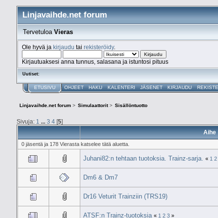
Linjavaihde.net forum
Tervetuloa
Vieras
Ole hyvä ja
kirjaudu
tai
rekisteröidy
.
Kirjautuaksesi anna tunnus, salasana ja istuntosi pituus
Uutiset:
ETUSIVU
OHJEET
HAKU
KALENTERI
JÄSENET
KIRJAUDU
REKIST
Linjavaihde.net forum
>
Simulaattorit
>
Sisällöntuotto
Sivuja:
1
...
3
4
[
5
]
Aihe
0 jäsentä ja 178 Vierasta katselee tätä aluetta.
Juhani82:n tehtaan tuotoksia. Trainz-sarja.
«
1
2
Dm6 & Dm7
Dr16 Veturit Trainziin (TRS19)
ATSF:n Trainz-tuotoksia
«
1
2
3
»