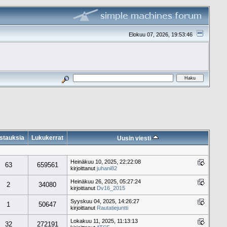
Elokuu 07, 2026, 19:53:46
stauksia
Lukukerrat
Uusin viesti
Heinäkuu 10, 2025, 22:22:08
63
659561
kirjoittanut
juhani82
Heinäkuu 26, 2025, 05:27:24
2
34080
kirjoittanut
Dv16_2015
Syyskuu 04, 2025, 14:26:27
1
50647
kirjoittanut
Rautatiejuntti
Lokakuu 11, 2025, 11:13:13
32
272191