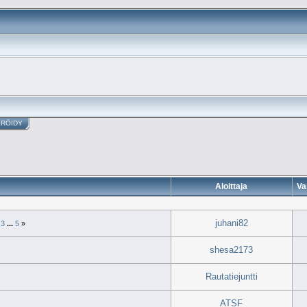
ERÖIDY
Aloittaja
Va
juhani82
3
...
5
»
shesa2173
Rautatiejuntti
ATSF