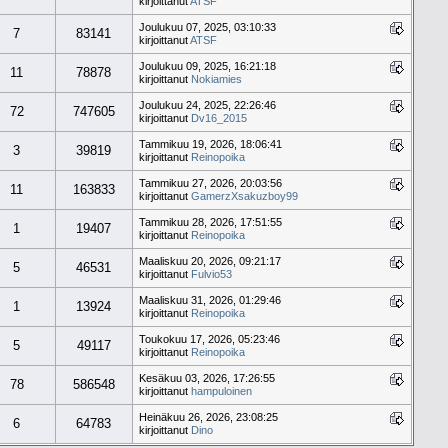
kirjoittanut
ATSF
Joulukuu 07, 2025, 03:10:33
7
83141
kirjoittanut
ATSF
Joulukuu 09, 2025, 16:21:18
11
78878
kirjoittanut
Nokiamies
Joulukuu 24, 2025, 22:26:46
72
747605
kirjoittanut
Dv16_2015
Tammikuu 19, 2026, 18:06:41
3
39819
kirjoittanut
Reinopoika
Tammikuu 27, 2026, 20:03:56
11
163833
kirjoittanut
GamerzXsakuzboy99
Tammikuu 28, 2026, 17:51:55
1
19407
kirjoittanut
Reinopoika
Maaliskuu 20, 2026, 09:21:17
5
46531
kirjoittanut
Fulvio53
Maaliskuu 31, 2026, 01:29:46
1
13924
kirjoittanut
Reinopoika
Toukokuu 17, 2026, 05:23:46
5
49117
kirjoittanut
Reinopoika
Kesäkuu 03, 2026, 17:26:55
78
586548
kirjoittanut
hampuloinen
Heinäkuu 26, 2026, 23:08:25
6
64783
kirjoittanut
Dino