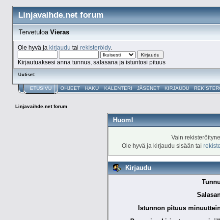
Linjavaihde.net forum
Tervetuloa
Vieras
Ole hyvä ja
kirjaudu
tai
rekisteröidy
.
Kirjautuaksesi anna tunnus, salasana ja istuntosi pituus
Uutiset:
ETUSIVU
OHJEET
HAKU
KALENTERI
JÄSENET
KIRJAUDU
REKISTER
Linjavaihde.net forum
Huom!
Vain rekisteröityn
Ole hyvä ja kirjaudu sisään tai
rekist
Kirjaudu
Tunnu
Salasan
Istunnon pituus minuuttei