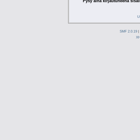
Pysy aina kirjautuneena sisäl
U
SMF 2.0.19
|
X