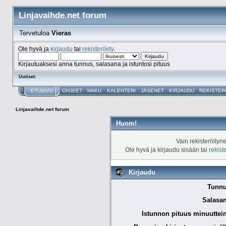
Linjavaihde.net forum
Tervetuloa
Vieras
Ole hyvä ja
kirjaudu
tai
rekisteröidy
.
Kirjautuaksesi anna tunnus, salasana ja istuntosi pituus
Uutiset:
ETUSIVU
OHJEET
HAKU
KALENTERI
JÄSENET
KIRJAUDU
REKISTER
Linjavaihde.net forum
Huom!
Vain rekisteröityn
Ole hyvä ja kirjaudu sisään tai
rekist
Kirjaudu
Tunnu
Salasan
Istunnon pituus minuuttei