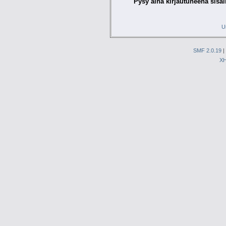
Pysy aina kirjautuneena sisäl
U
SMF 2.0.19
|
X