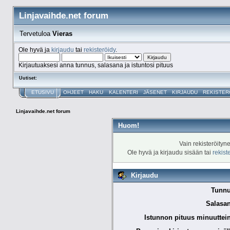
Linjavaihde.net forum
Tervetuloa
Vieras
Ole hyvä ja
kirjaudu
tai
rekisteröidy
.
Kirjautuaksesi anna tunnus, salasana ja istuntosi pituus
Uutiset:
ETUSIVU
OHJEET
HAKU
KALENTERI
JÄSENET
KIRJAUDU
REKISTER
Linjavaihde.net forum
Huom!
Vain rekisteröityn
Ole hyvä ja kirjaudu sisään tai
rekist
Kirjaudu
Tunnu
Salasan
Istunnon pituus minuuttei