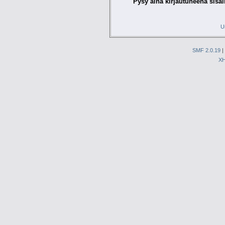
Pysy aina kirjautuneena sisäl
U
SMF 2.0.19
|
X