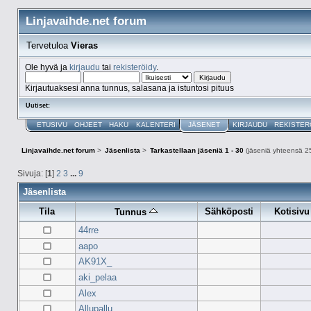
Linjavaihde.net forum
Tervetuloa
Vieras
Ole hyvä ja
kirjaudu
tai
rekisteröidy
.
Kirjautuaksesi anna tunnus, salasana ja istuntosi pituus
Uutiset:
ETUSIVU
OHJEET
HAKU
KALENTERI
JÄSENET
KIRJAUDU
REKISTER
Linjavaihde.net forum
>
Jäsenlista
>
Tarkastellaan jäseniä 1 - 30
(jäseniä yhteensä 2
Sivuja: [
1
]
2
3
...
9
Jäsenlista
Tila
Sähköposti
Kotisivu
Tunnus
44rre
aapo
AK91X_
aki_pelaa
Alex
Allupallu