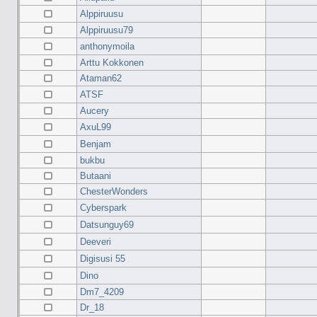
Alppiruusu
Alppiruusu79
anthonymoila
Arttu Kokkonen
Ataman62
ATSF
Aucery
AxuL99
Benjam
bukbu
Butaani
ChesterWonders
Cyberspark
Datsunguy69
Deeveri
Digisusi 55
Dino
Dm7_4209
Dr_18