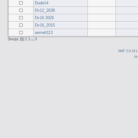
Dude14
Dv12_2638
Dv16 2026
Dv16_2015
eemeli113
Sivuja: [
1
]
2
3
...
9
SMF 2.0.19
|
X