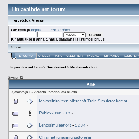
Linjavaihde.net forum
Tervetuloa
Vieras
Ole hyvä ja
kirjaudu
tai
rekisteröidy
.
Kirjautuaksesi anna tunnus, salasana ja istuntosi pituus
Uutiset:
ETUSIVU
OHJEET
HAKU
KALENTERI
JÄSENET
KIRJAUDU
REKISTER
Linjavaihde.net forum
>
Simulaattorit
>
Muut simulaattorit
Sivuja: [
1
]
Aihe
0 jäsentä ja 16 Vierasta katselee tätä aluetta.
Makasiiniraiteen Microsoft Train Simulator kamat.
Roblox-junat
«
1
2
»
Lentosimulaattorit
«
1
2
3
4
»
Ohjaimet junasimulaattoreihin