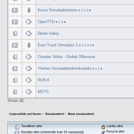
Kuvia Simulaattoreista
«
1
2
3
»
OpenTTD
«
1
2
»
Derail Valley
Euro Truck Simulator 2
«
1
2
3
4
»
Counter Strike - Global Offensive
Yleinen Simulaattorikeskustelu
«
1
2
»
RUN 8
MSTS
Sivuja: [
1
]
Linjavaihde.net forum
>
Simulaattorit
>
Muut simulaattorit
Tavallinen aihe
Lukittu aihe
Pysyvä aihe
Suosittu aihe (enemmän kuin 15 vastausta)