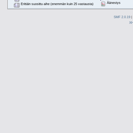
Äänestys
Erittäin suosittu aihe (enemmän kuin 25 vastausta)
SMF 2.0.19
|
X