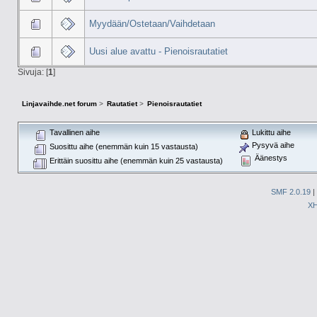
Myydään/Ostetaan/Vaihdetaan
Uusi alue avattu - Pienoisrautatiet
Sivuja: [
1
]
Linjavaihde.net forum
>
Rautatiet
>
Pienoisrautatiet
Tavallinen aihe
Lukittu aihe
Pysyvä aihe
Suosittu aihe (enemmän kuin 15 vastausta)
Äänestys
Erittäin suosittu aihe (enemmän kuin 25 vastausta)
SMF 2.0.19
|
X