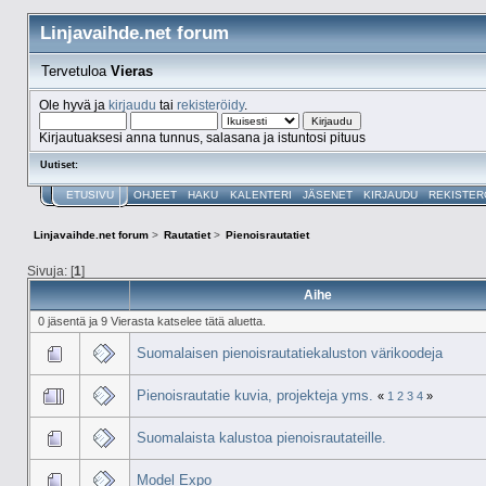
Linjavaihde.net forum
Tervetuloa
Vieras
Ole hyvä ja
kirjaudu
tai
rekisteröidy
.
Kirjautuaksesi anna tunnus, salasana ja istuntosi pituus
Uutiset:
ETUSIVU
OHJEET
HAKU
KALENTERI
JÄSENET
KIRJAUDU
REKISTER
Linjavaihde.net forum
>
Rautatiet
>
Pienoisrautatiet
Sivuja: [
1
]
Aihe
0 jäsentä ja 9 Vierasta katselee tätä aluetta.
Suomalaisen pienoisrautatiekaluston värikoodeja
Pienoisrautatie kuvia, projekteja yms.
«
1
2
3
4
»
Suomalaista kalustoa pienoisrautateille.
Model Expo