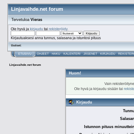
Linjavaihde.net forum
Tervetuloa
Vieras
Ole hyvä ja
kirjaudu
tai
rekisteröidy
.
Kirjautuaksesi anna tunnus, salasana ja istuntosi pituus
Uutiset:
ETUSIVU
OHJEET
HAKU
KALENTERI
JÄSENET
KIRJAUDU
REKISTER
Linjavaihde.net forum
Huom!
Vain rekisteröityn
Ole hyvä ja kirjaudu sisään tai
rekist
Kirjaudu
Tunnu
Salasan
Istunnon pituus minuuttei