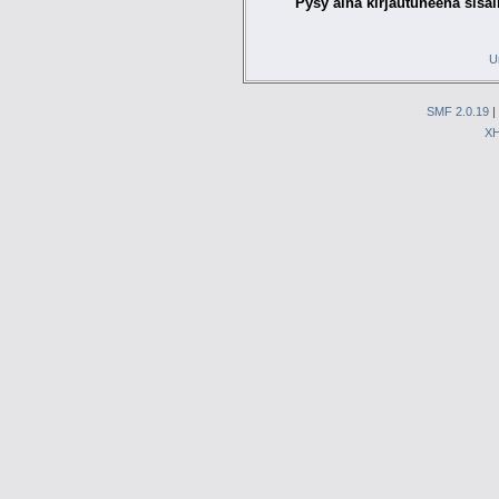
Pysy aina kirjautuneena sisäl
U
SMF 2.0.19
|
X