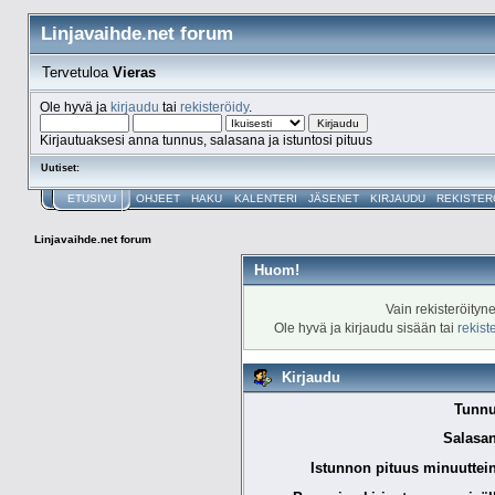
Linjavaihde.net forum
Tervetuloa
Vieras
Ole hyvä ja
kirjaudu
tai
rekisteröidy
.
Kirjautuaksesi anna tunnus, salasana ja istuntosi pituus
Uutiset:
ETUSIVU
OHJEET
HAKU
KALENTERI
JÄSENET
KIRJAUDU
REKISTER
Linjavaihde.net forum
Huom!
Vain rekisteröityn
Ole hyvä ja kirjaudu sisään tai
rekist
Kirjaudu
Tunnu
Salasan
Istunnon pituus minuuttei