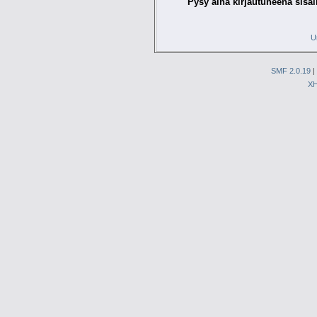
Pysy aina kirjautuneena sisäl
U
SMF 2.0.19
|
X