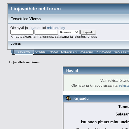
Linjavaihde.net forum
Tervetuloa
Vieras
Ole hyvä ja
kirjaudu
tai
rekisteröidy
.
Kirjautuaksesi anna tunnus, salasana ja istuntosi pituus
Uutiset:
ETUSIVU
OHJEET
HAKU
KALENTERI
JÄSENET
KIRJAUDU
REKISTER
Linjavaihde.net forum
Huom!
Vain rekisteröityn
Ole hyvä ja kirjaudu sisään tai
rekist
Kirjaudu
Tunnu
Salasan
Istunnon pituus minuuttei