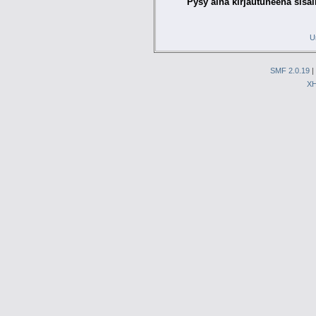
Pysy aina kirjautuneena sisäl
U
SMF 2.0.19
|
X