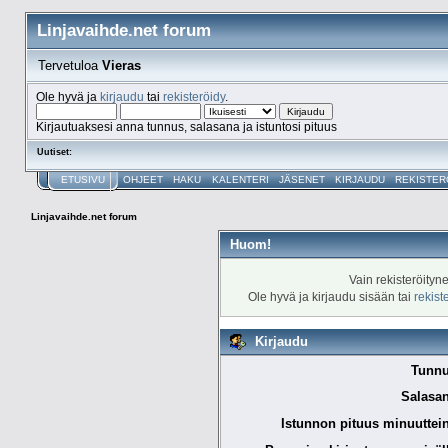
Linjavaihde.net forum
Tervetuloa
Vieras
Ole hyvä ja
kirjaudu
tai
rekisteröidy
.
Kirjautuaksesi anna tunnus, salasana ja istuntosi pituus
Uutiset:
ETUSIVU
OHJEET
HAKU
KALENTERI
JÄSENET
KIRJAUDU
REKISTER
Linjavaihde.net forum
Huom!
Vain rekisteröityn
Ole hyvä ja kirjaudu sisään tai
rekist
Kirjaudu
Tunnu
Salasan
Istunnon pituus minuuttei