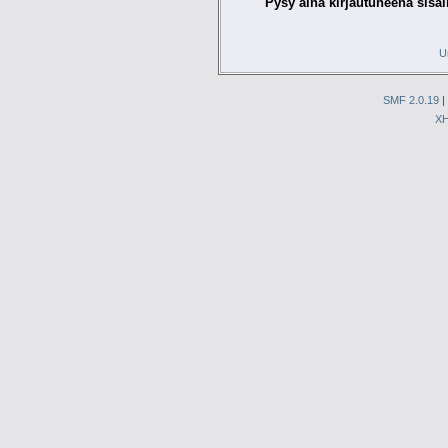
Pysy aina kirjautuneena sisäl
U
SMF 2.0.19
|
X