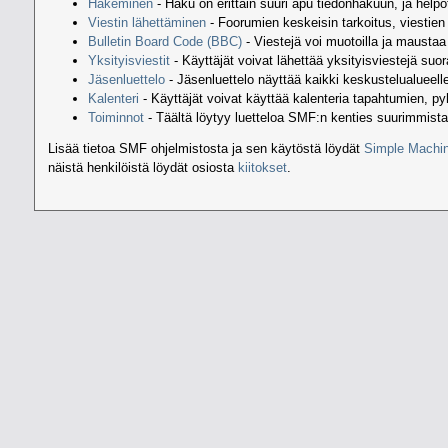
Hakeminen
- Haku on erittäin suuri apu tiedonhakuun, ja helpott
Viestin lähettäminen
- Foorumien keskeisin tarkoitus, viestie
Bulletin Board Code (BBC)
- Viestejä voi muotoilla ja mausta
Yksityisviestit
- Käyttäjät voivat lähettää yksityisviestejä suora
Jäsenluettelo
- Jäsenluettelo näyttää kaikki keskustelualueelle 
Kalenteri
- Käyttäjät voivat käyttää kalenteria tapahtumien, p
Toiminnot
- Täältä löytyy luetteloa SMF:n kenties suurimmista
Lisää tietoa SMF ohjelmistosta ja sen käytöstä löydät
Simple Machin
näistä henkilöistä löydät osiosta
kiitokset
.