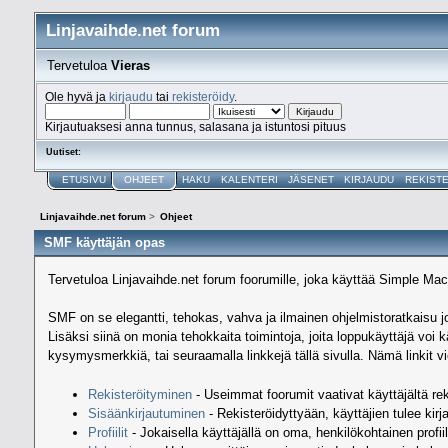
Linjavaihde.net forum
Tervetuloa
Vieras
Ole hyvä ja
kirjaudu
tai
rekisteröidy
.
Kirjautuaksesi anna tunnus, salasana ja istuntosi pituus
Uutiset:
ETUSIVU
OHJEET
HAKU
KALENTERI
JÄSENET
KIRJAUDU
REKIST
Linjavaihde.net forum
>
Ohjeet
SMF käyttäjän opas
Tervetuloa Linjavaihde.net forum foorumille, joka käyttää Simple M
SMF on se elegantti, tehokas, vahva ja ilmainen ohjelmistoratkaisu jol
Lisäksi siinä on monia tehokkaita toimintoja, joita loppukäyttäjä v
kysymysmerkkiä, tai seuraamalla linkkejä tällä sivulla. Nämä linkit v
Rekisteröityminen
- Useimmat foorumit vaativat käyttäjältä rek
Sisäänkirjautuminen
- Rekisteröidyttyään, käyttäjien tulee kir
Profiilit
- Jokaisella käyttäjällä on oma, henkilökohtainen profiil