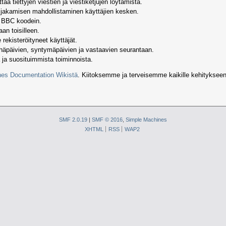
aa tiettyjen viestien ja viestiketjujen löytämistä.
n jakamisen mahdollistaminen käyttäjien kesken.
a BBC koodein.
an toisilleen.
rekisteröityneet käyttäjät.
yhäpäivien, syntymäpäivien ja vastaavien seurantaan.
 ja suosituimmista toiminnoista.
es Documentation Wikistä
. Kiitoksemme ja terveisemme kaikille kehitykseen osa
SMF 2.0.19
|
SMF © 2016
,
Simple Machines
XHTML
RSS
WAP2