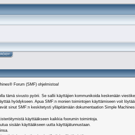
ERÖIDY
achines® Forum (SMF) ohjelmistoa!
la tämä sivusto pyörii. Se sallii käyttäjien kommunikoida keskenään viestiketju
oi käyttää hyödykseen. Apua SMF:n monien toimintojen käyttämiseen voit löyt
ievät sinut SMF:n keskitetysti ylläpitämään dokumentaation Simple Machinesin v
isteröitymistä käyttääkseen kaikkia foorumin toimintoja.
jautua sisään käyttääkseen uutta käyttäjätunnustaan.
insa.