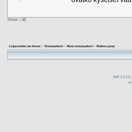
Sivuja:
1
[
2
]
Linjavaihde.net forum
>
Simulaattorit
>
Muut simulaattorit
>
Roblox-junat
SMF 2.0.19
|
X