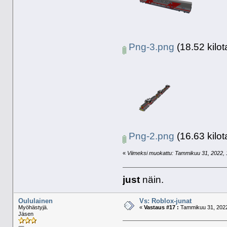
Png-3.png
(18.52 kilot
Png-2.png
(16.63 kilot
«
Viimeksi muokattu: Tammikuu 31, 2022, 15
just
näin.
Oululainen
Vs: Roblox-junat
Myöhästyjä.
«
Vastaus #17 :
Tammikuu 31, 2022
Jäsen