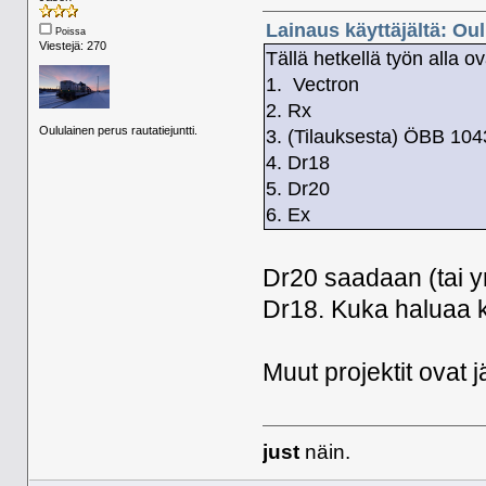
Lainaus käyttäjältä: Ou
Poissa
Viestejä: 270
Tällä hetkellä työn alla ov
1. Vectron
2. Rx
Oululainen perus rautatiejuntti.
3. (Tilauksesta) ÖBB 104
4. Dr18
5. Dr20
6. Ex
Dr20 saadaan (tai yr
Dr18. Kuka haluaa k
Muut projektit ovat j
just
näin.