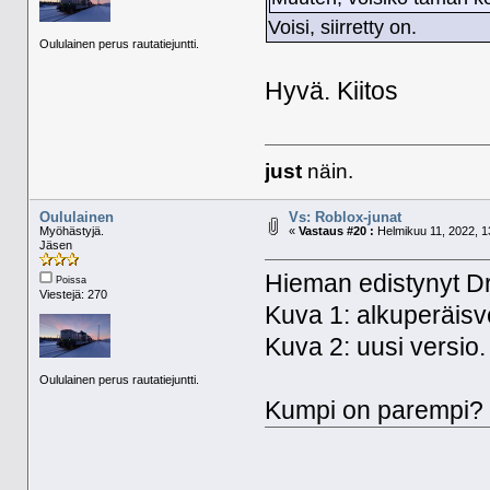
Voisi, siirretty on.
Oululainen perus rautatiejuntti.
Hyvä. Kiitos
just
näin.
Oululainen
Vs: Roblox-junat
Myöhästyjä.
«
Vastaus #20 :
Helmikuu 11, 2022, 1
Jäsen
Hieman edistynyt Dr
Poissa
Viestejä: 270
Kuva 1: alkuperäisv
Kuva 2: uusi versio.
Oululainen perus rautatiejuntti.
Kumpi on parempi