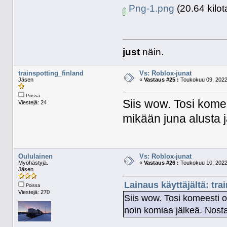
Png-1.png
(20.64 kilot
just
näin.
trainspotting_finland
Vs: Roblox-junat
Jäsen
«
Vastaus #25 :
Toukokuu 09, 2022,
Poissa
Siis wow. Tosi kome
Viestejä: 24
mikään juna alusta j
Oululainen
Vs: Roblox-junat
Myöhästyjä.
«
Vastaus #26 :
Toukokuu 10, 2022,
Jäsen
Lainaus käyttäjältä: tr
Poissa
Viestejä: 270
Siis wow. Tosi komeesti o
noin komiaa jälkeä. Nost