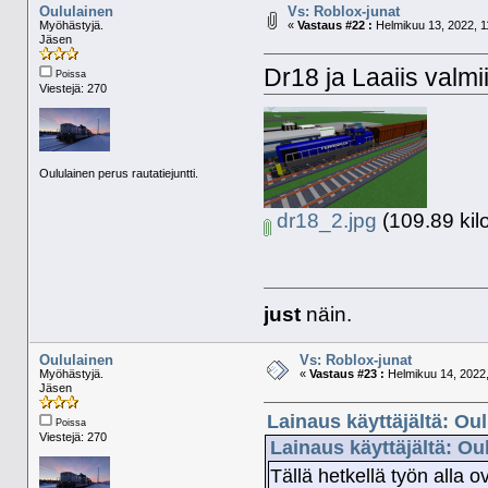
Oululainen
Vs: Roblox-junat
Myöhästyjä.
«
Vastaus #22 :
Helmikuu 13, 2022, 1
Jäsen
Dr18 ja Laaiis valmii
Poissa
Viestejä: 270
Oululainen perus rautatiejuntti.
dr18_2.jpg
(109.89 kil
just
näin.
Oululainen
Vs: Roblox-junat
Myöhästyjä.
«
Vastaus #23 :
Helmikuu 14, 2022,
Jäsen
Lainaus käyttäjältä: Ou
Poissa
Viestejä: 270
Lainaus käyttäjältä: Ou
Tällä hetkellä työn alla o