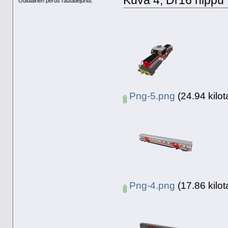
Kuva 4, Dr16 nippu
Oululainen perus rautatiejuntti.
Png-5.png
(24.94 kilot
Png-4.png
(17.86 kilot