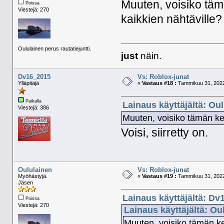
Muuten, voisiko tämä
Poissa
Viestejä: 270
kaikkien nähtäville?
Oululainen perus rautatiejuntti.
just
näin.
Dv16_2015
Vs: Roblox-junat
Ylläpitäjä
«
Vastaus #18 :
Tammikuu 31, 2022
Paikalla
Lainaus käyttäjältä: Ou
Viestejä: 386
Muuten, voisiko tämän ket
Voisi, siirretty on.
Oululainen
Vs: Roblox-junat
Myöhästyjä.
«
Vastaus #19 :
Tammikuu 31, 2022
Jäsen
Lainaus käyttäjältä: Dv
Poissa
Viestejä: 270
Lainaus käyttäjältä: Ou
Muuten, voisiko tämän ket