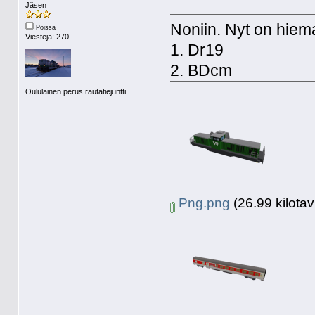
Jäsen
Noniin. Nyt on hieman
Poissa
Viestejä: 270
1. Dr19
2. BDcm
Oululainen perus rautatiejuntti.
Png.png
(26.99 kilotav