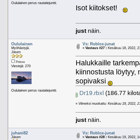
Oululainen perus rautatiejuntti.
Isot kiitokset!
just
näin.
Oululainen
Vs: Roblox-junat
Myöhästyjä.
«
Vastaus #27 :
Kesäkuu 18, 2022, 21
Jäsen
Halukkaille tarkemp
Poissa
Viestejä: 270
kiinnostusta löytyy,
sopivaksi
Oululainen perus rautatiejuntti.
Dr19.rbxl
(186.77 kilot
«
Viimeksi muokattu: Kesäkuu 18, 2022, 21:
just
näin.
juhani82
Vs: Roblox-junat
Jäsen
«
Vastaus #28 :
Kesäkuu 19, 2022, 14