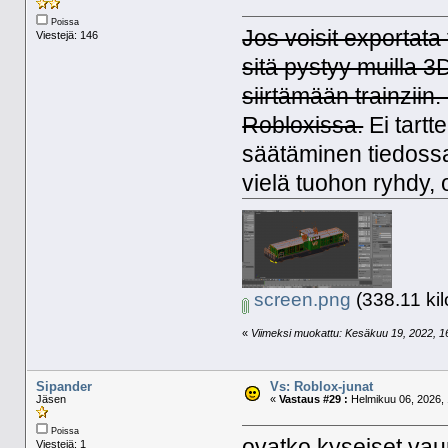
Poissa
Jos voisit exportat
Viestejä: 146
sitä pystyy muilla 3
siirtämään trainziin
Robloxissa.
Ei tartt
säätäminen tiedossa 
vielä tuohon ryhdy,
screen.png
(338.11 kil
«
Viimeksi muokattu: Kesäkuu 19, 2022, 16:
Sipander
Vs: Roblox-junat
Jäsen
«
Vastaus #29 :
Helmikuu 06, 2026, 
Poissa
ovatko kyseiset vaun
Viestejä: 1