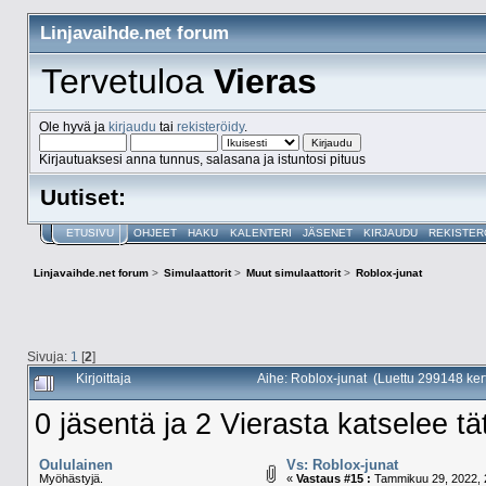
Linjavaihde.net forum
Tervetuloa
Vieras
Ole hyvä ja
kirjaudu
tai
rekisteröidy
.
Kirjautuaksesi anna tunnus, salasana ja istuntosi pituus
Uutiset:
ETUSIVU
OHJEET
HAKU
KALENTERI
JÄSENET
KIRJAUDU
REKISTER
Linjavaihde.net forum
>
Simulaattorit
>
Muut simulaattorit
>
Roblox-junat
Sivuja:
1
[
2
]
Kirjoittaja
Aihe: Roblox-junat (Luettu 299148 ker
0 jäsentä ja 2 Vierasta katselee tä
Oululainen
Vs: Roblox-junat
Myöhästyjä.
«
Vastaus #15 :
Tammikuu 29, 2022, 