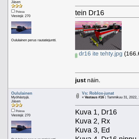
Jäsen
tein Dr16
Poissa
Viestejä: 270
Oululainen perus rautatiejuntti.
dr16 ite tehty.jpg
(166.6
just
näin.
Oululainen
Vs: Roblox-junat
Myöhästyjä.
«
Vastaus #16 :
Tammikuu 31, 2022, 
Jäsen
Kuva 1, Dr16
Poissa
Viestejä: 270
Kuva 2, Rx
Kuva 3, Ed