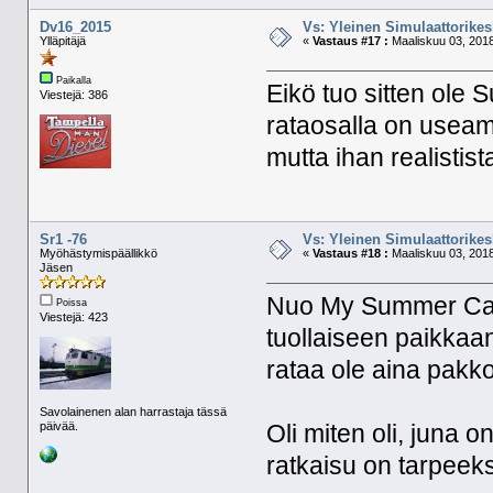
Dv16_2015
Vs: Yleinen Simulaattorikes
Ylläpitäjä
«
Vastaus #17 :
Maaliskuu 03, 2018
Paikalla
Eikö tuo sitten ole 
Viestejä: 386
rataosalla on useam
mutta ihan realistist
Sr1 -76
Vs: Yleinen Simulaattorikes
Myöhästymispäällikkö
«
Vastaus #18 :
Maaliskuu 03, 2018
Jäsen
Nuo My Summer Cari
Poissa
Viestejä: 423
tuollaiseen paikkaan
rataa ole aina pakk
Savolainenen alan harrastaja tässä
päivää.
Oli miten oli, juna 
ratkaisu on tarpeeks