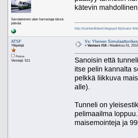
kätevin mahdollinen, 
Savolainenen alan harrastaja tässä
päivää.
http://trainfanfinland.blogspot.fi/p/trainz-fin
ATSF
Vs: Yleinen Simulaattorikes
Ylläpitäjä
«
Vastaus #16 :
Maaliskuu 01, 2018
Poissa
Sanoisin että tunneli
Viestejä: 521
itse pelin kannalta 
pelkkä liikkuva mai
alle).
Tunneli on yleisesti
pelimaailma loppuu.
maisemointeja ja 99