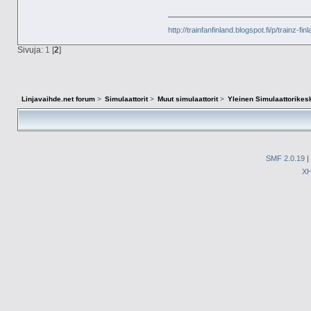
http://trainfanfinland.blogspot.fi/p/trainz-fin
Sivuja:
1
[
2
]
Linjavaihde.net forum
>
Simulaattorit
>
Muut simulaattorit
>
Yleinen Simulaattorikes
SMF 2.0.19
|
X