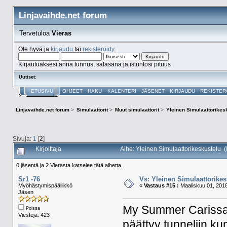
Linjavaihde.net forum
Tervetuloa
Vieras
Ole hyvä ja
kirjaudu
tai
rekisteröidy
.
Kirjautuaksesi anna tunnus, salasana ja istuntosi pituus
Uutiset:
ETUSIVU
OHJEET
HAKU
KALENTERI
JÄSENET
KIRJAUDU
REKISTER
Linjavaihde.net forum
>
Simulaattorit
>
Muut simulaattorit
>
Yleinen Simulaattorikes
Sivuja:
1
[
2
]
Kirjoittaja
Aihe: Yleinen Simulaattorikeskustelu 
0 jäsentä ja 2 Vierasta katselee tätä aihetta.
Sr1 -76
Vs: Yleinen Simulaattorikes
Myöhästymispäällikkö
«
Vastaus #15 :
Maaliskuu 01, 2018
Jäsen
My Summer Carissa o
Poissa
Viestejä: 423
päättyy tunneliin 