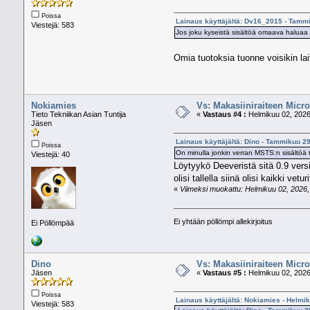
Poissa
Lainaus käyttäjältä: Dv16_2015 - Tamm
Viestejä: 583
Jos joku kyseistä sisältöä omaava haluaa la
Omia tuotoksia tuonne voisikin lai
Nokiamies
Vs: Makasiiniraiteen Micro
Tieto Tekniikan Asian Tuntija
«
Vastaus #4 :
Helmikuu 02, 2026
Jäsen
Lainaus käyttäjältä: Dino - Tammikuu 29
Poissa
On minulla jonkin verran MSTS:n sisältöä t
Viestejä: 40
Löytyykö Deeveristä sitä 0.9 versi
olisi tallella siinä olisi kaikki v
«
Viimeksi muokattu: Helmikuu 02, 2026, 
Ei yhtään pöllömpi allekirjoitus
Ei Pöllömpää
Dino
Vs: Makasiiniraiteen Micro
Jäsen
«
Vastaus #5 :
Helmikuu 02, 2026
Poissa
Lainaus käyttäjältä: Nokiamies - Helmi
Viestejä: 583