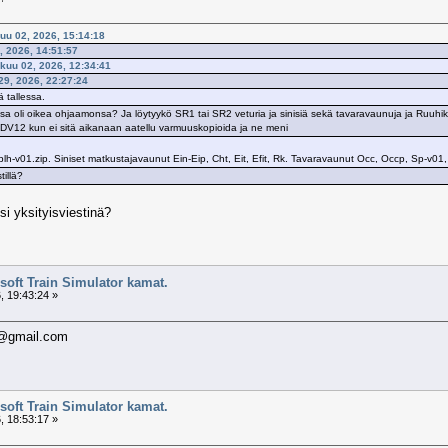
kuu 02, 2026, 15:14:18
2, 2026, 14:51:57
ikuu 02, 2026, 12:34:41
29, 2026, 22:27:24
 tallessa.
sa oli oikea ohjaamonsa? Ja löytyykö SR1 tai SR2 veturia ja sinisiä sekä tavaravaunuja ja Ruuhikoski-Pi
o DV12 kun ei sitä aikanaan aatellu varmuuskopioida ja ne meni
plh-v01.zip. Siniset matkustajavaunut Ein-Eip, Cht, Eit, Efit, Rk. Tavaravaunut Occ, Occp, Sp-v01,
tillä?
si yksityisviestinä?
soft Train Simulator kamat.
, 19:43:24 »
d@gmail.com
soft Train Simulator kamat.
, 18:53:17 »