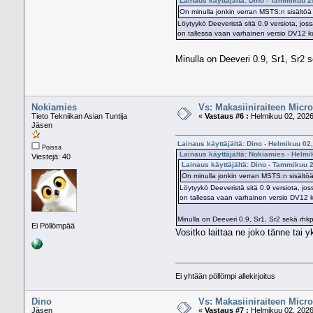
Lainaus käyttäjältä: Dino - Tammikuu 2
On minulla jonkin verran MSTS:n sisältöä 
Löytyykö Deeveristä sitä 0.9 versiota, jossa
on tallessa vaan varhainen versio DV12 k
Minulla on Deeveri 0.9, Sr1, Sr2 
Nokiamies
Vs: Makasiiniraiteen Micro
Tieto Tekniikan Asian Tuntija
«
Vastaus #6 :
Helmikuu 02, 2026
Jäsen
Lainaus käyttäjältä: Dino - Helmikuu 02
Poissa
Lainaus käyttäjältä: Nokiamies - Helmi
Viestejä: 40
Lainaus käyttäjältä: Dino - Tammikuu 
On minulla jonkin verran MSTS:n sisältöä
Löytyykö Deeveristä sitä 0.9 versiota, joss
on tallessa vaan varhainen versio DV12 k
Minulla on Deeveri 0.9, Sr1, Sr2 sekä rhkp
Ei Pöllömpää
Vositko laittaa ne joko tänne tai y
Ei yhtään pöllömpi allekirjoitus
Dino
Vs: Makasiiniraiteen Micro
Jäsen
«
Vastaus #7 :
Helmikuu 02, 2026