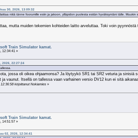
ikuu 30, 2026, 13:09:32
ittaa niitä tänne foorumille esiin ja jakoon, ylläpidon puolesta esitän hyväksyntäni tälle. Muukin su
ttaa, mutta muiden tekemien kohteiden laitto arveluttaa. Toki voin pyynnöstä to
soft Train Simulator kamat.
, 12:34:41 »
, 2026, 22:27:24
allessa.
ota, jossa oli oikea ohjaamonsa? Ja löytyykö SR1 tai SR2 veturia ja sinisiä s
eturit ja vaunut. Itsellä on tallessa vaan varhainen versio DV12 kun ei sitä aik
12:36:58 kirjoittanut Nokiamies
»
soft Train Simulator kamat.
, 14:51:57 »
kuu 02, 2026, 12:34:41