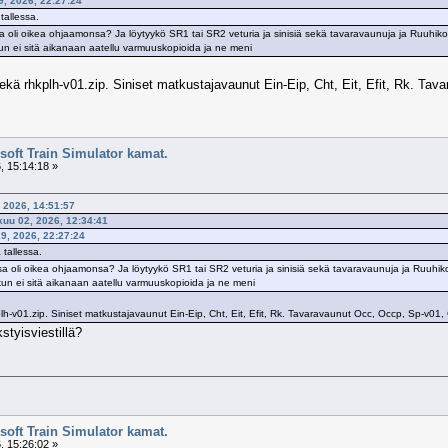
9, 2026, 22:27:24
tallessa.
 oli oikea ohjaamonsa? Ja löytyykö SR1 tai SR2 veturia ja sinisiä sekä tavaravaunuja ja Ruuhikoski-Pirt
un ei sitä aikanaan aatellu varmuuskopioida ja ne meni
sekä rhkplh-v01.zip. Siniset matkustajavaunut Ein-Eip, Cht, Eit, Efit, Rk. Ta
soft Train Simulator kamat.
, 15:14:18 »
, 2026, 14:51:57
kuu 02, 2026, 12:34:41
29, 2026, 22:27:24
 tallessa.
a oli oikea ohjaamonsa? Ja löytyykö SR1 tai SR2 veturia ja sinisiä sekä tavaravaunuja ja Ruuhikoski-Pir
un ei sitä aikanaan aatellu varmuuskopioida ja ne meni
lh-v01.zip. Siniset matkustajavaunut Ein-Eip, Cht, Eit, Efit, Rk. Tavaravaunut Occ, Occp, Sp-v01, 
kstyisviestillä?
soft Train Simulator kamat.
, 15:26:02 »