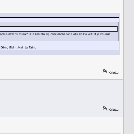
rttilahti rataa? JOs kalusto.zip olisi tallella siinä olisi kaikki veturit ja vaunut.
 Gbln, Gblnt, Hain ja Taim.
Kirjattu
Kirjattu