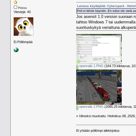
Lainaus käyttäjältä: Cyberspark - Helm
Poissa
Peli ei lähde käyntiin. En edes ole vielä
Viestejä: 40
Jos asensit 1.0 version suoraan r
tahtoo Windows 7 tai uudemmalla
suorituskykyä verrattuna alkuperä
Ei Pöllömpää
openrails 1.PNG
(164.73 kilotavua, 10
openrails 2.PNG
(2085.25 kilotavua, 1
«
Viimeksi muokattu: Helmikuu 08, 2026, 
Ei yhtään pöllömpi allekirjoitus