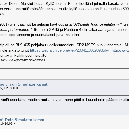
tos Dinon. Muistot herää. Kyllä tuosta. Piti erillisellä ohjelmalla kasata vetu
n verrattuna mitä nykyään tarjolla, mutta kyllä tuo kivaa on Putkiruudulla 800x
in.
2001) olisi vaatinut ku selasin käyttöopasta
"Although Train Simulator will ru
imal performance."
. Ite tuota XP:llä ja Pentium 4 olin aikanaan ajanut ainoa
jen mopo koneena ja suomalaiset junat haluttaa.
0.zip eli se BLS 465 pohjalta uudelleenmaalattu SR2 MSTS niin kiinnostaisi. Mie
i ole arkistoitunut
https://web.archive.org/web/20041108193935fw_/http://www.
lisi aivan kaikki suomisisältö.
18:56:23 kirjoittanut Nokiamies
»
soft Train Simulator kamat.
6, 14:18:11 »
le vielä asentanut modeja mutta ei vain mene päälle. Launcheriin pääsen mutta
oft Train Simulator kamat.
 10:10:01 »