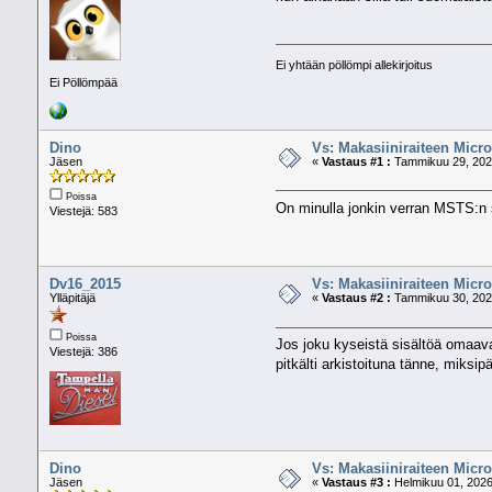
Ei yhtään pöllömpi allekirjoitus
Ei Pöllömpää
Dino
Vs: Makasiiniraiteen Micro
Jäsen
«
Vastaus #1 :
Tammikuu 29, 2026
Poissa
On minulla jonkin verran MSTS:n s
Viestejä: 583
Dv16_2015
Vs: Makasiiniraiteen Micro
Ylläpitäjä
«
Vastaus #2 :
Tammikuu 30, 2026
Poissa
Jos joku kyseistä sisältöä omaava 
Viestejä: 386
pitkälti arkistoituna tänne, miksipä
Dino
Vs: Makasiiniraiteen Micro
Jäsen
«
Vastaus #3 :
Helmikuu 01, 2026