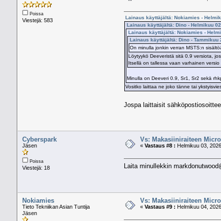
Poissa
Lainaus käyttäjältä: Nokiamies - Helmi
Viestejä: 583
Lainaus käyttäjältä: Dino - Helmikuu 0
Lainaus käyttäjältä: Nokiamies - Helm
Lainaus käyttäjältä: Dino - Tammikuu 
On minulla jonkin verran MSTS:n sisältöä
Löytyykö Deeveristä sitä 0.9 versiota, jos
Itsellä on tallessa vaan varhainen versi
Minulla on Deeveri 0.9, Sr1, Sr2 sekä rhk
Vositko laittaa ne joko tänne tai ykstyisvies
Jospa laittaisit sähköpostiosoittee
Cyberspark
Vs: Makasiiniraiteen Micro
Jäsen
«
Vastaus #8 :
Helmikuu 03, 2026
Poissa
Laita minullekkin markdonutwoo
Viestejä: 18
Nokiamies
Vs: Makasiiniraiteen Micro
Tieto Tekniikan Asian Tuntija
«
Vastaus #9 :
Helmikuu 04, 2026
Jäsen