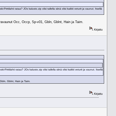
tilahti rataa? JOs kalusto.zip olisi tallella siinä olisi kaikki veturit ja vaunut. Itsellä
varavaunut Occ, Occp, Sp-v01, Gbln, Gblnt, Hain ja Taim.
Kirjattu
ttilahti rataa? JOs kalusto.zip olisi tallella siinä olisi kaikki veturit ja vaunut. Itsellä
Gbln, Gblnt, Hain ja Taim.
Kirjattu