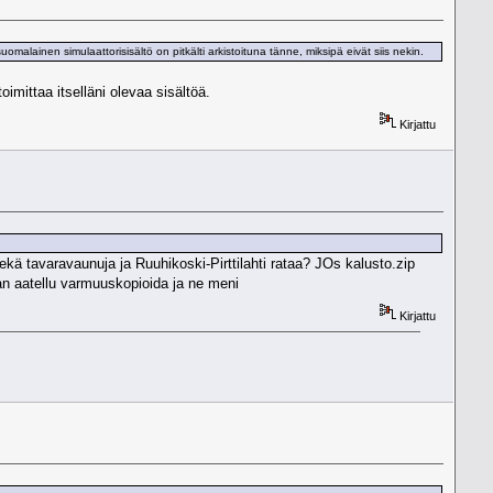
omalainen simulaattorisisältö on pitkälti arkistoituna tänne, miksipä eivät siis nekin.
imittaa itselläni olevaa sisältöä.
Kirjattu
ekä tavaravaunuja ja Ruuhikoski-Pirttilahti rataa? JOs kalusto.zip
anaan aatellu varmuuskopioida ja ne meni
Kirjattu