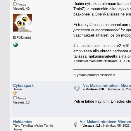
Dodiin nyt alkaa olemaan kamaa kii
Poissa
Viestejä: 40
TrainZ) ja muutenkin aika jäykkä o
pääkoneella OpenRailsissa ne ens
Ei tuo kyllä paljoa aikanaankaan (
processor is recommended for opt
vaatimukset alhaiset jos on mopo
Ei Pöllömpää
Jos jollakin olisi tallessa sr2_v1
archivessa niin yhtään tiedostoa e
tallessa makasiiniraiteelta siinä o
«
Viimeksi muokattu: Helmikuu 04, 2026, 
Ei yhtään pöllömpi allekirjoitus
Cyberspark
Vs: Makasiiniraiteen Micro
Jäsen
«
Vastaus #10 :
Helmikuu 07, 202
Poissa
Peli ei lähde käyntiin. En edes o
Viestejä: 18
Nokiamies
Vs: Makasiiniraiteen Micros
Tieto Tekniikan Asian Tuntija
«
Vastaus #11 :
Helmikuu 08, 2026,
Jäsen