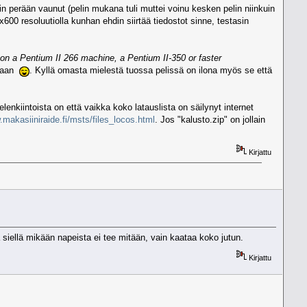
rin perään vaunut (pelin mukana tuli muttei voinu kesken pelin niinkuin
600 resoluutiolla kunhan ehdin siirtää tiedostot sinne, testasin
n on a Pentium II 266 machine, a Pentium II-350 or faster
staan
. Kyllä omasta mielestä tuossa pelissä on ilona myös se että
lenkiintoista on että vaikka koko latauslista on säilynyt internet
makasiiniraide.fi/msts/files_locos.html
. Jos "kalusto.zip" on jollain
Kirjattu
 siellä mikään napeista ei tee mitään, vain kaataa koko jutun.
Kirjattu