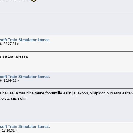
soft Train Simulator kamat.
, 22:27:24 »
isältöä tallessa.
soft Train Simulator kamat.
, 13:09:32 »
haluaa laittaa niitä tänne foorumille esiin ja jakoon, ylläpidon puolesta esit
 eivät siis nekin.
soft Train Simulator kamat.
, 17:10:31 »