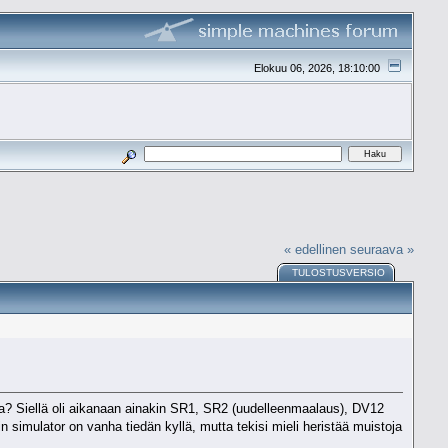
Elokuu 06, 2026, 18:10:00
« edellinen
seuraava »
TULOSTUSVERSIO
oja? Siellä oli aikanaan ainakin SR1, SR2 (uudelleenmaalaus), DV12
ain simulator on vanha tiedän kyllä, mutta tekisi mieli heristää muistoja