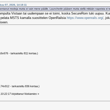
ikuu 07, 2026, 14:18:11
 asentanut modeja mutta ei vain mene päälle. Launcheriin pääsen mutta siellä mikään napeista ei t
ompulta Vistaan tai uudempaan se ei toimi, koska SecureRom tuki uupuu. Kun a
 pelata MSTS kamalla suosittelen OpenRailsia
https://www.openrails.org/
, jo
iseen.
16x676 - tarkasteltu 811 kertaa.)
174x912 - tarkasteltu 836 kertaa.)
10:22:17 kirjoittanut Nokiamies
»