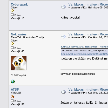
Cyberspark
Vs: Makasiiniraiteen Micro
Jäsen
«
Vastaus #12 :
Helmikuu 08, 202
Poissa
Kiitos avusta!
Viestejä: 18
Nokiamies
Vs: Makasiiniraiteen Micro
Tieto Tekniikan Asian Tuntija
«
Vastaus #13 :
Kesäkuu 02, 2026
Jäsen
Lainaus käyttäjältä: Nokiamies - Helmi
Poissa
Jos jollakin olisi tallessa sr2_v10.zip eli
Viestejä: 40
https://web.archive.org/web/2004110819393
tuota en vieläkään ole löytänyt mis
Ei yhtään pöllömpi allekirjoitus
Ei Pöllömpää
ATSF
Vs: Makasiiniraiteen Micro
Ylläpitäjä
«
Vastaus #14 :
Kesäkuu 15, 2026
Poissa
Jotain on tallessa itellä. En lupa
Viestejä: 521