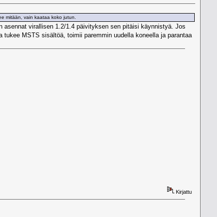
ee mitään, vain kaataa koko jutun.
sennat virallisen 1.2/1.4 päivityksen sen pitäisi käynnistyä. Jos
ka tukee MSTS sisältöä, toimii paremmin uudella koneella ja parantaa
Kirjattu