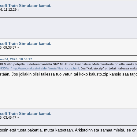
soft Train Simulator kamat.
6, 11:12:29 »
soft Train Simulator kamat.
, 09:38:57 »
kuu 04, 2026, 18:53:17
 se BLS 465 pohjalta uudelleenmaalattu SR2 MSTS niin kiinnostaisi. Mielenkiintoista on että vaikka ko
5fw_/http://www.makasiiniraide.fi/msts/files_locos.html
. Jos "kalusto.zip" on jollain tallessa makas
tään. Jos jollakin olisi tallessa tuo veturi tai koko kalusto.zip kansio saa tar
soft Train Simulator kamat.
, 03:45:47 »
a tosin että tuota pakettia, mutta katsotaan. Arkistoinnista samaa mieltä, se o