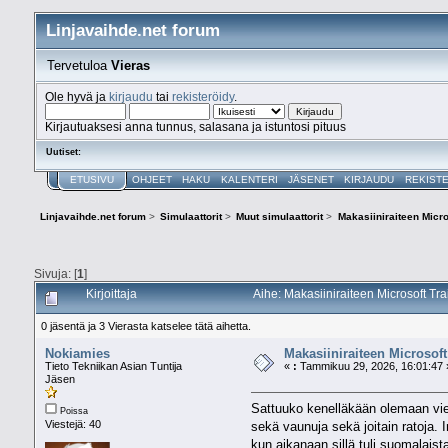
Linjavaihde.net forum
Tervetuloa
Vieras
Ole hyvä ja
kirjaudu
tai
rekisteröidy
.
Kirjautuaksesi anna tunnus, salasana ja istuntosi pituus
Uutiset:
ETUSIVU
OHJEET
HAKU
KALENTERI
JÄSENET
KIRJAUDU
REKIST
Linjavaihde.net forum
>
Simulaattorit
>
Muut simulaattorit
>
Makasiiniraiteen Micro
Sivuja: [
1
]
Kirjoittaja
Aihe: Makasiiniraiteen Microsoft Tr
0 jäsentä ja 3 Vierasta katselee tätä aihetta.
Nokiamies
Makasiiniraiteen Microsoft
Tieto Tekniikan Asian Tuntija
«
:
Tammikuu 29, 2026, 16:01:47 
Jäsen
Sattuuko kenelläkään olemaan viel
Poissa
Viestejä: 40
sekä vaunuja sekä joitain ratoja. I
kun aikanaan sillä tuli suomalais