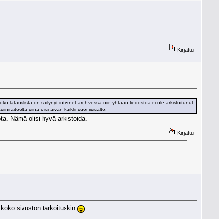
Kirjattu
ko latauslista on säilynyt internet archivessa niin yhtään tiedostoa ei ole arkistoitunut
iiniraiteelta siinä olisi aivan kaikki suomisisältö.
jota. Nämä olisi hyvä arkistoida.
Kirjattu
n koko sivuston tarkoituskin