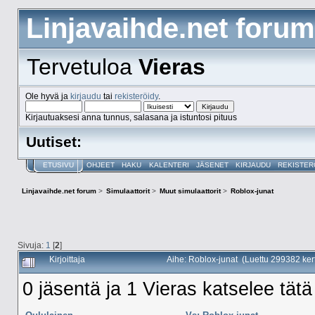
Linjavaihde.net forum
Tervetuloa
Vieras
Ole hyvä ja
kirjaudu
tai
rekisteröidy
.
Kirjautuaksesi anna tunnus, salasana ja istuntosi pituus
Uutiset:
ETUSIVU
OHJEET
HAKU
KALENTERI
JÄSENET
KIRJAUDU
REKISTER
Linjavaihde.net forum
>
Simulaattorit
>
Muut simulaattorit
>
Roblox-junat
Sivuja:
1
[
2
]
Kirjoittaja
Aihe: Roblox-junat (Luettu 299382 ker
0 jäsentä ja 1 Vieras katselee tätä