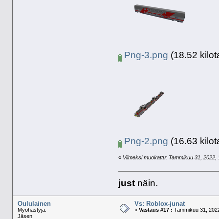
Png-3.png
(18.52 kilot
Png-2.png
(16.63 kilot
«
Viimeksi muokattu: Tammikuu 31, 2022, 15
just
näin.
Oululainen
Vs: Roblox-junat
Myöhästyjä.
«
Vastaus #17 :
Tammikuu 31, 2022
Jäsen