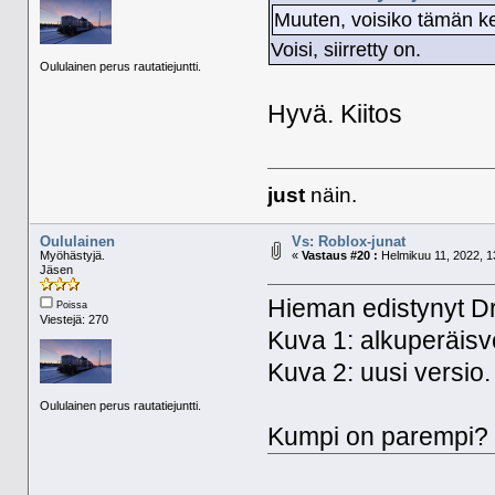
Muuten, voisiko tämän ket
Voisi, siirretty on.
Oululainen perus rautatiejuntti.
Hyvä. Kiitos
just
näin.
Oululainen
Vs: Roblox-junat
Myöhästyjä.
«
Vastaus #20 :
Helmikuu 11, 2022, 1
Jäsen
Hieman edistynyt Dr
Poissa
Viestejä: 270
Kuva 1: alkuperäisv
Kuva 2: uusi versio.
Oululainen perus rautatiejuntti.
Kumpi on parempi