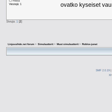
Poissa
ovatko kyseiset vaun
Viestejä: 1
Sivuja:
1
[
2
]
Linjavaihde.net forum
>
Simulaattorit
>
Muut simulaattorit
>
Roblox-junat
SMF 2.0.19
|
X