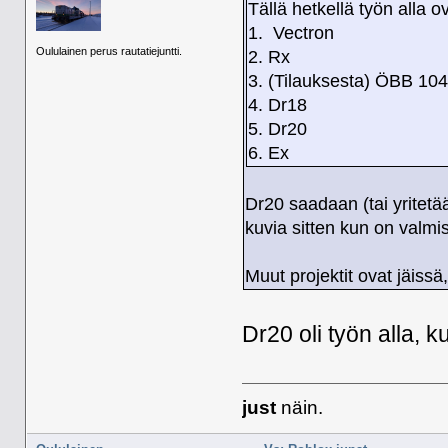
Tällä hetkellä työn alla o
1. Vectron
Oululainen perus rautatiejuntti.
2. Rx
3. (Tilauksesta) ÖBB 10
4. Dr18
5. Dr20
6. Ex
Dr20 saadaan (tai yritetä
kuvia sitten kun on valmi
Muut projektit ovat jäissä
Dr20 oli työn alla, 
just
näin.