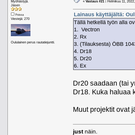
Myöhästyjä.
«
Vastaus #21 :
Helmikuu 11, 2022,
Jäsen
Lainaus käyttäjältä: Ou
Poissa
Viestejä: 270
Tällä hetkellä työn alla ov
1. Vectron
2. Rx
Oululainen perus rautatiejuntti.
3. (Tilauksesta) ÖBB 104
4. Dr18
5. Dr20
6. Ex
Dr20 saadaan (tai yr
Dr18. Kuka haluaa k
Muut projektit ovat j
just
näin.