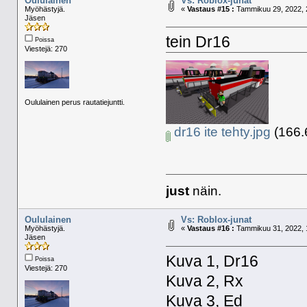
Oululainen
Vs: Roblox-junat
Myöhästyjä.
«
Vastaus #15 :
Tammikuu 29, 2022, 
Jäsen
tein Dr16
Poissa
Viestejä: 270
Oululainen perus rautatiejuntti.
dr16 ite tehty.jpg
(166.6
just
näin.
Oululainen
Vs: Roblox-junat
Myöhästyjä.
«
Vastaus #16 :
Tammikuu 31, 2022, 
Jäsen
Kuva 1, Dr16
Poissa
Viestejä: 270
Kuva 2, Rx
Kuva 3, Ed