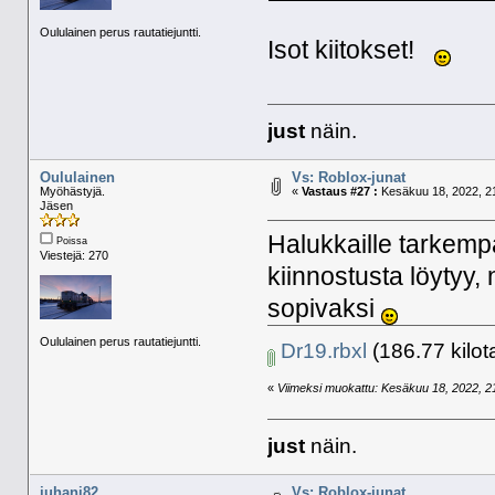
Oululainen perus rautatiejuntti.
Isot kiitokset!
just
näin.
Oululainen
Vs: Roblox-junat
Myöhästyjä.
«
Vastaus #27 :
Kesäkuu 18, 2022, 21
Jäsen
Halukkaille tarkemp
Poissa
Viestejä: 270
kiinnostusta löytyy,
sopivaksi
Oululainen perus rautatiejuntti.
Dr19.rbxl
(186.77 kilot
«
Viimeksi muokattu: Kesäkuu 18, 2022, 21:
just
näin.
juhani82
Vs: Roblox-junat