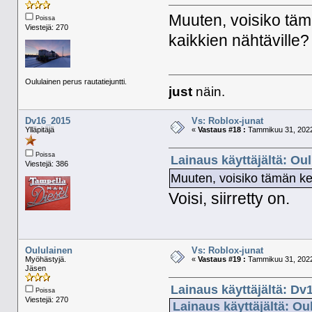
Muuten, voisiko tämä
Poissa
Viestejä: 270
kaikkien nähtäville?
Oululainen perus rautatiejuntti.
just
näin.
Dv16_2015
Vs: Roblox-junat
Ylläpitäjä
«
Vastaus #18 :
Tammikuu 31, 2022
Poissa
Lainaus käyttäjältä: Ou
Viestejä: 386
Muuten, voisiko tämän ket
Voisi, siirretty on.
Oululainen
Vs: Roblox-junat
Myöhästyjä.
«
Vastaus #19 :
Tammikuu 31, 2022
Jäsen
Lainaus käyttäjältä: Dv
Poissa
Viestejä: 270
Lainaus käyttäjältä: Ou