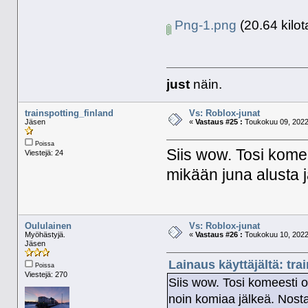
Png-1.png
(20.64 kilot
just
näin.
trainspotting_finland
Vs: Roblox-junat
Jäsen
«
Vastaus #25 :
Toukokuu 09, 2022,
Poissa
Siis wow. Tosi kome
Viestejä: 24
mikään juna alusta j
Oululainen
Vs: Roblox-junat
Myöhästyjä.
«
Vastaus #26 :
Toukokuu 10, 2022,
Jäsen
Lainaus käyttäjältä: tr
Poissa
Viestejä: 270
Siis wow. Tosi komeesti o
noin komiaa jälkeä. Nost