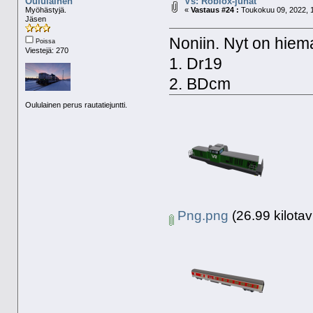
Oululainen
Vs: Roblox-junat
Myöhästyjä.
«
Vastaus #24 :
Toukokuu 09, 2022, 1
Jäsen
Noniin. Nyt on hieman
Poissa
Viestejä: 270
1. Dr19
2. BDcm
Oululainen perus rautatiejuntti.
Png.png
(26.99 kilotav