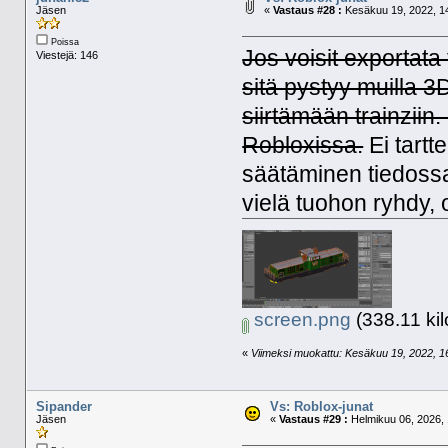
Jäsen
«
Vastaus #28 :
Kesäkuu 19, 2022, 14
Poissa
Jos voisit exportat
Viestejä: 146
sitä pystyy muilla 3
siirtämään trainziin
Robloxissa.
Ei tartt
säätäminen tiedossa 
vielä tuohon ryhdy,
screen.png
(338.11 kil
«
Viimeksi muokattu: Kesäkuu 19, 2022, 16:
Sipander
Vs: Roblox-junat
Jäsen
«
Vastaus #29 :
Helmikuu 06, 2026, 