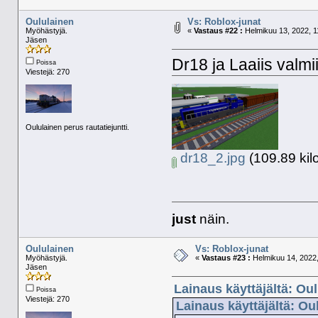
Oululainen
Vs: Roblox-junat
Myöhästyjä.
«
Vastaus #22 :
Helmikuu 13, 2022, 1
Jäsen
Dr18 ja Laaiis valmii
Poissa
Viestejä: 270
Oululainen perus rautatiejuntti.
dr18_2.jpg
(109.89 kil
just
näin.
Oululainen
Vs: Roblox-junat
Myöhästyjä.
«
Vastaus #23 :
Helmikuu 14, 2022,
Jäsen
Lainaus käyttäjältä: Ou
Poissa
Viestejä: 270
Lainaus käyttäjältä: Ou