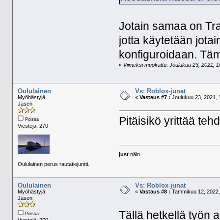
Jotain samaa on Trai
jotta käytetään jotai
konfiguroidaan. Tämä 
«
Viimeksi muokattu: Joulukuu 23, 2021, 16
Oululainen
Vs: Roblox-junat
Myöhästyjä.
«
Vastaus #7 :
Joulukuu 23, 2021, 
Jäsen
Pitäisikö yrittää te
Poissa
Viestejä: 270
just
näin.
Oululainen perus rautatiejuntti.
Oululainen
Vs: Roblox-junat
Myöhästyjä.
«
Vastaus #8 :
Tammikuu 12, 2022,
Jäsen
Tällä hetkellä työn a
Poissa