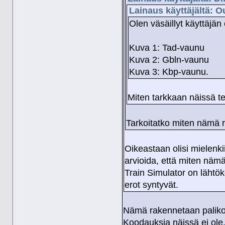
Lainaus käyttäjältä: O
Olen väsäillyt käyttäjä
Kuva 1: Tad-vaunu
Kuva 2: Gbln-vaunu
Kuva 3: Kbp-vaunu.
Miten tarkkaan näissä t
Tarkoitatko miten nämä 
Oikeastaan olisi mielenki
arvioida, että miten nämä
Train Simulator on lähtö
erot syntyvät.
Nämä rakennetaan palikoi
Koodauksia näissä ei ole