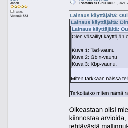
Jäsen
«
Vastaus #4 :
Joulukuu 21, 2021, 
Poissa
Lainaus käyttäjältä: Ou
Viestejä: 583
Lainaus käyttäjältä: Di
Lainaus käyttäjältä: Ou
Olen väsäillyt käyttäjän
Kuva 1: Tad-vaunu
Kuva 2: Gbln-vaunu
Kuva 3: Kbp-vaunu.
Miten tarkkaan näissä t
Tarkoitatko miten nämä 
Oikeastaan olisi mie
kiinnostaa arvioida,
tehtävästä mallinnuk