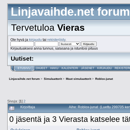
Linjavaihde.net forum
Tervetuloa
Vieras
Ole hyvä ja
kirjaudu
tai
rekisteröidy
.
Kirjautuaksesi anna tunnus, salasana ja istuntosi pituus
Uutiset:
ETUSIVU
OHJEET
HAKU
KALENTERI
JÄSENET
KIRJAUDU
REKISTER
Linjavaihde.net forum
>
Simulaattorit
>
Muut simulaattorit
>
Roblox-junat
Sivuja: [
1
]
2
Kirjoittaja
Aihe: Roblox-junat (Luettu 299705 ker
0 jäsentä ja 3 Vierasta katselee tä