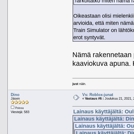
Tarkoitatko miten nämä 
Oikeastaan olisi mielenki
arvioida, että miten nämä
Train Simulator on lähtök
erot syntyvät.
Nämä rakennetaan pal
kaaviokuva apuna. K
just
näin.
Dino
Vs: Roblox-junat
Jäsen
«
Vastaus #6 :
Joulukuu 21, 2021, 
Poissa
Lainaus käyttäjältä: Ou
Viestejä: 583
Lainaus käyttäjältä: Di
Lainaus käyttäjältä: Ou
Lainaus käyttäjältä: D