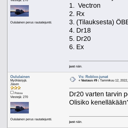
Viestejä: 270
1. Vectron
2. Rx
3. (Tilauksesta) ÖB
Oululainen perus rautatiejuntti.
4. Dr18
5. Dr20
6. Ex
just
näin.
Oululainen
Vs: Roblox-junat
Myöhästyjä.
«
Vastaus #9 :
Tammikuu 12, 2022,
Jäsen
Dr20 varten tarvin po
Poissa
Viestejä: 270
Olisiko kenelläkään
Oululainen perus rautatiejuntti.
just
näin.