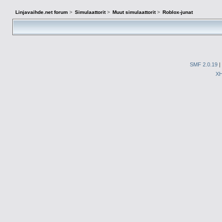
Linjavaihde.net forum
>
Simulaattorit
>
Muut simulaattorit
>
Roblox-junat
SMF 2.0.19
|
X