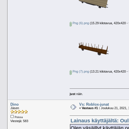
Png (6).png
(15.29 kilotavua, 420x420 - 
Png (7).png
(13.21 kilotavua, 420x420 - 
just
näin.
Dino
Vs: Roblox-junat
Jäsen
«
Vastaus #1 :
Joulukuu 21, 2021, 
Poissa
Lainaus käyttäjältä: Ou
Viestejä: 583
Olen väsäillyt käyttäjän 