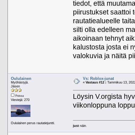
tiedot, että muutam
piirustukset saattoi
rautatiealueelle tai
silti olla edelleen
aikoinaan tehnyt aik
kalustosta josta ei
valokuvia ja näitä pi
Oululainen
Vs: Roblox-junat
Myöhästyjä.
«
Vastaus #12 :
Tammikuu 13, 2022
Jäsen
Löysin V.orgista hy
Poissa
Viestejä: 270
viikonloppuna lopp
Oululainen perus rautatiejuntti.
just
näin.