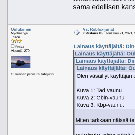
sama edellisen kans
Oululainen
Vs: Roblox-junat
Myöhästyjä.
«
Vastaus #5 :
Joulukuu 21, 2021, 
Jäsen
Lainaus käyttäjältä: Di
Poissa
Viestejä: 270
Lainaus käyttäjältä: Ou
Lainaus käyttäjältä: Di
Lainaus käyttäjältä: O
Oululainen perus rautatiejuntti.
Olen väsäillyt käyttäjä
Kuva 1: Tad-vaunu
Kuva 2: Gbln-vaunu
Kuva 3: Kbp-vaunu.
Miten tarkkaan näissä t