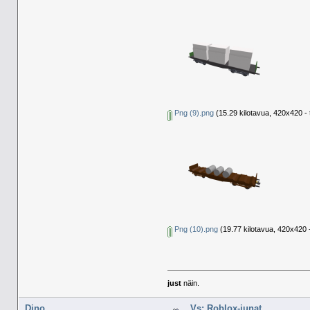
Png (9).png
(15.29 kilotavua, 420x420 - 
Png (10).png
(19.77 kilotavua, 420x420 -
just
näin.
Dino
Vs: Roblox-junat