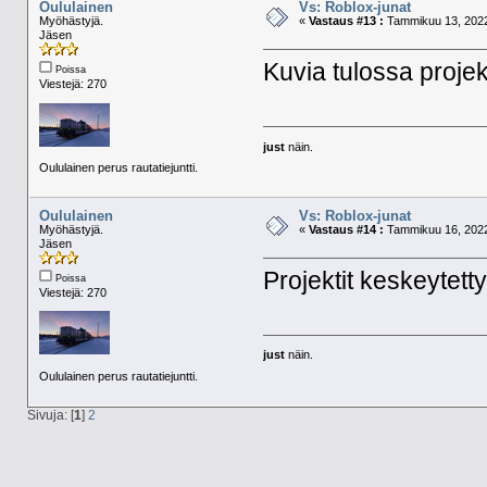
Oululainen
Vs: Roblox-junat
Myöhästyjä.
«
Vastaus #13 :
Tammikuu 13, 2022
Jäsen
Kuvia tulossa proje
Poissa
Viestejä: 270
just
näin.
Oululainen perus rautatiejuntti.
Oululainen
Vs: Roblox-junat
Myöhästyjä.
«
Vastaus #14 :
Tammikuu 16, 2022
Jäsen
Projektit keskeytet
Poissa
Viestejä: 270
just
näin.
Oululainen perus rautatiejuntti.
Sivuja: [
1
]
2