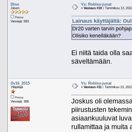
Dino
Vs: Roblox-junat
Jäsen
«
Vastaus #10 :
Tammikuu 13, 2022
Poissa
Lainaus käyttäjältä: Ou
Viestejä: 583
Dr20 varten tarvin pohjapii
Olisiko kenelläkään?
Ei niitä taida olla s
säveltämään.
Dv16_2015
Vs: Roblox-junat
Ylläpitäjä
«
Vastaus #11 :
Tammikuu 13, 2022,
Poissa
Joskus oli olemassa
Viestejä: 386
piirustusten tekemin
asiaankuuluvat luvat
rullamittaa ja muita 