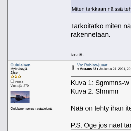
Miten tarkkaan näissä te
Tarkoitatko miten 
rakennetaan.
just
näin.
Oululainen
Vs: Roblox-junat
Myöhästyjä.
«
Vastaus #3 :
Joulukuu 21, 2021, 20
Jäsen
Kuva 1: Sgmmns-w
Poissa
Viestejä: 270
Kuva 2: Shmmn
Nää on tehty ihan it
Oululainen perus rautatiejuntti.
P.S. Oge jos näet t