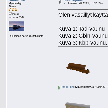
Oululainen
Roblox-junat
Myöhästyjä.
«
:
Joulukuu 20, 2021, 15:32:53 »
Jäsen
Olen väsäillyt käyt
Poissa
Viestejä: 270
Kuva 1: Tad-vaunu
Kuva 2: Gbln-vaunu
Oululainen perus rautatiejuntti.
Kuva 3: Kbp-vaunu.
Png (8).png
(21.89 kilotavua, 420x420 - 