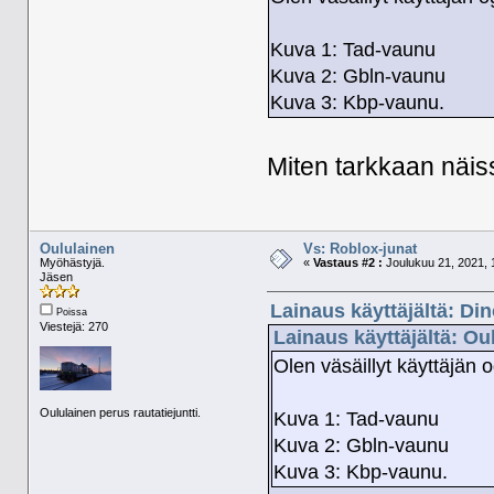
Kuva 1: Tad-vaunu
Kuva 2: Gbln-vaunu
Kuva 3: Kbp-vaunu.
Miten tarkkaan näi
Oululainen
Vs: Roblox-junat
Myöhästyjä.
«
Vastaus #2 :
Joulukuu 21, 2021, 
Jäsen
Lainaus käyttäjältä: Di
Poissa
Viestejä: 270
Lainaus käyttäjältä: Ou
Olen väsäillyt käyttäjän
Oululainen perus rautatiejuntti.
Kuva 1: Tad-vaunu
Kuva 2: Gbln-vaunu
Kuva 3: Kbp-vaunu.