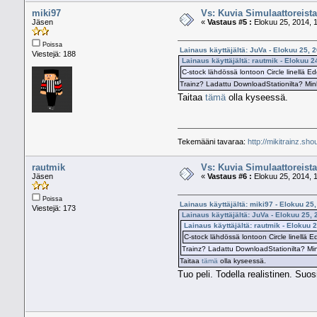
miki97
Vs: Kuvia Simulaattoreista
Jäsen
«
Vastaus #5 :
Elokuu 25, 2014, 1
Poissa
Lainaus käyttäjältä: JuVa - Elokuu 25, 
Viestejä: 188
Lainaus käyttäjältä: rautmik - Elokuu 2
C-stock lähdössä lontoon Circle linellä E
Trainz? Ladattu DownloadStationilta? Min
Taitaa
tämä
olla kyseessä.
Tekemääni tavaraa:
http://mikitrainz.sho
rautmik
Vs: Kuvia Simulaattoreista
Jäsen
«
Vastaus #6 :
Elokuu 25, 2014, 1
Poissa
Lainaus käyttäjältä: miki97 - Elokuu 25
Viestejä: 173
Lainaus käyttäjältä: JuVa - Elokuu 25, 
Lainaus käyttäjältä: rautmik - Elokuu 
C-stock lähdössä lontoon Circle linellä E
Trainz? Ladattu DownloadStationilta? Min
Taitaa
tämä
olla kyseessä.
Tuo peli. Todella realistinen. Suos