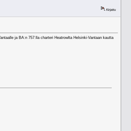
Kirjattu
Vantaalle ja BA:n 757:lla charteri Heatrowlta Helsinki-Vantaan kautta