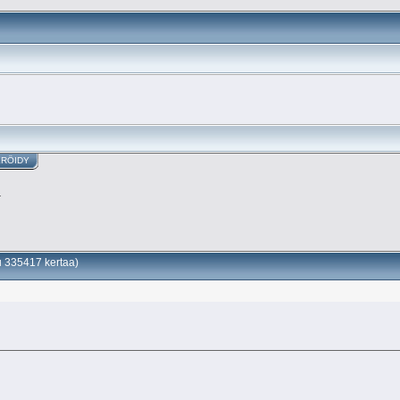
ERÖIDY
a
u 335417 kertaa)