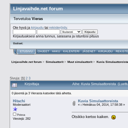
Linjavaihde.net forum
Tervetuloa
Vieras
Ole hyvä ja
kirjaudu
tai
rekisteröidy
.
Kirjautuaksesi anna tunnus, salasana ja istuntosi pituus
Uutiset:
ETUSIVU
OHJEET
HAKU
KALENTERI
JÄSENET
KIRJAUDU
REKIST
Linjavaihde.net forum
>
Simulaattorit
>
Muut simulaattorit
>
Kuvia Simulaattoreist
Sivuja: [
1
]
2
3
Kirjoittaja
Aihe: Kuvia Simulaattoreista (Luett
0 jäsentä ja 3 Vierasta katselee tätä aihetta.
Hitachi
Kuvia Simulaattoreista
Moderaattori
«
:
Heinäkuu 04, 2014, 17:58:38 »
Poissa
Otsikko kertoo kaiken.
Viestejä: 282