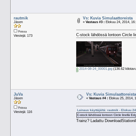
rautmik
Vs: Kuvia Simulaattoreista
Jäsen
«
Vastaus #3 :
Elokuu 24, 2014, 16:
Poissa
C-stock lähdössä lontoon Circle li
Viestejä: 173
2014-08-24_00001.jpg
(136.62 kilotav
JuVa
Vs: Kuvia Simulaattoreista
Jäsen
«
Vastaus #4 :
Elokuu 25, 2014, 1
Poissa
Lainaus käyttäjältä: rautmik - Elokuu 2
Viestejä: 116
C-stock lähdössä lontoon Circle linellä Ed
Trainz? Ladattu DownloadStationil