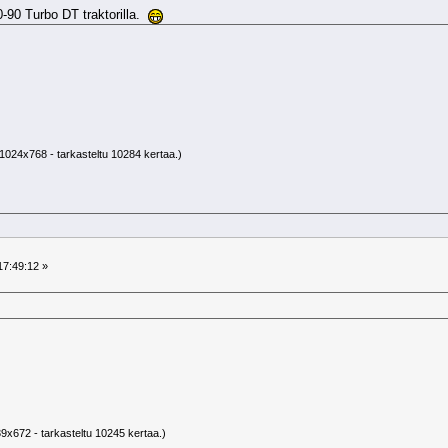
0-90 Turbo DT traktorilla.
1024x768 - tarkasteltu 10284 kertaa.)
17:49:12 »
9x672 - tarkasteltu 10245 kertaa.)