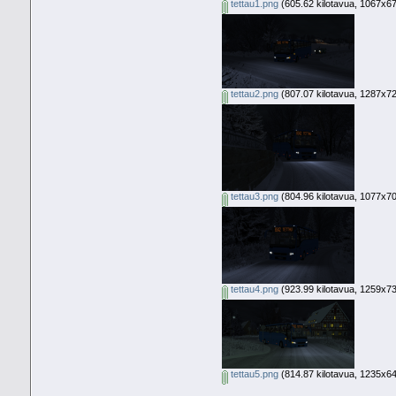
tettau1.png
(605.62 kilotavua, 1067x675
tettau2.png
(807.07 kilotavua, 1287x723
tettau3.png
(804.96 kilotavua, 1077x709
tettau4.png
(923.99 kilotavua, 1259x731
tettau5.png
(814.87 kilotavua, 1235x648