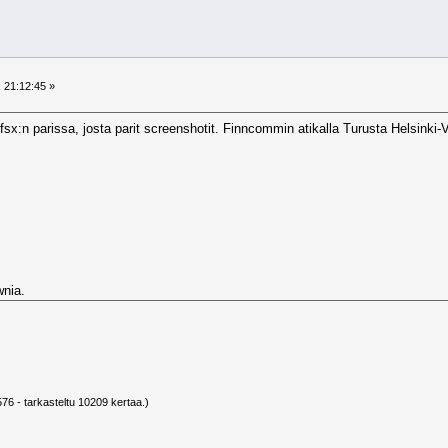
 21:12:45 »
a fsx:n parissa, josta parit screenshotit. Finncommin atikalla Turusta Helsinki-
wnia.
76 - tarkasteltu 10209 kertaa.)