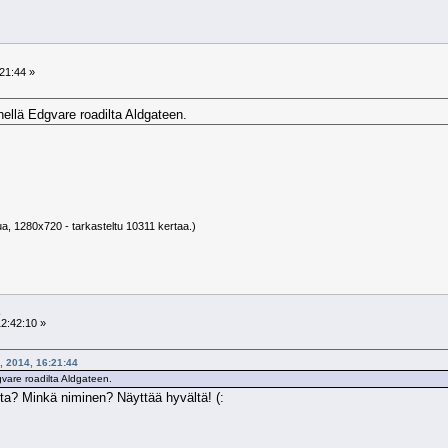
21:44 »
nellä Edgvare roadilta Aldgateen.
ua, 1280x720 - tarkasteltu 10311 kertaa.)
2:42:10 »
4, 2014, 16:21:44
gvare roadilta Aldgateen.
ta? Minkä niminen? Näyttää hyvältä! (: