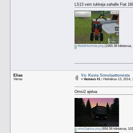
LS13 vein tukkeja sahalle Fiat 16
MettäHommia.png
(1065.38 kilotavua, 
Elias
Vs: Kuvia Simulaattoreista
Vieras
«
Vastaus #1 :
Heinäkuu 13, 2014, 
Omsi2 ajelua.
omsi2ajelua.png
(856.58 kilotavua, 103