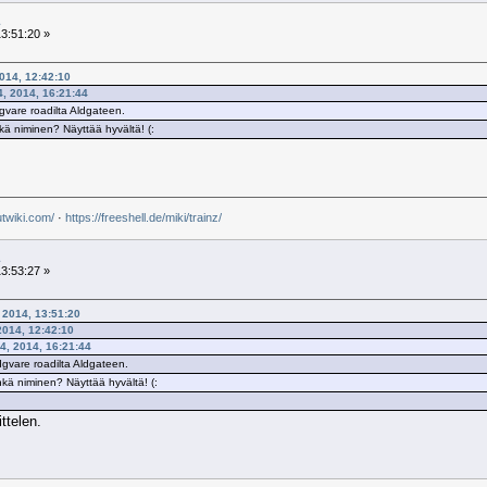
3:51:20 »
2014, 12:42:10
4, 2014, 16:21:44
dgvare roadilta Aldgateen.
kä niminen? Näyttää hyvältä! (:
utwiki.com/
·
https://freeshell.de/miki/trainz/
3:53:27 »
, 2014, 13:51:20
2014, 12:42:10
24, 2014, 16:21:44
dgvare roadilta Aldgateen.
kä niminen? Näyttää hyvältä! (:
ittelen.