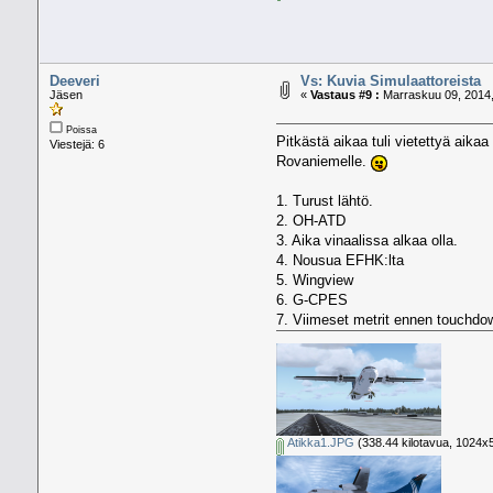
Deeveri
Vs: Kuvia Simulaattoreista
Jäsen
«
Vastaus #9 :
Marraskuu 09, 2014,
Poissa
Pitkästä aikaa tuli vietettyä aika
Viestejä: 6
Rovaniemelle.
1. Turust lähtö.
2. OH-ATD
3. Aika vinaalissa alkaa olla.
4. Nousua EFHK:lta
5. Wingview
6. G-CPES
7. Viimeset metrit ennen touchdo
Atikka1.JPG
(338.44 kilotavua, 1024x5