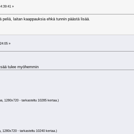
4:39:41 »
peliä, laitan kaappauksia ehkä tunnin päästä lisää.
24:05 »
 lisää tulee myöhemmin
ua, 1280x720 - tarkasteltu 10285 kertaa.)
a, 1280x720 - tarkasteltu 10240 kertaa.)