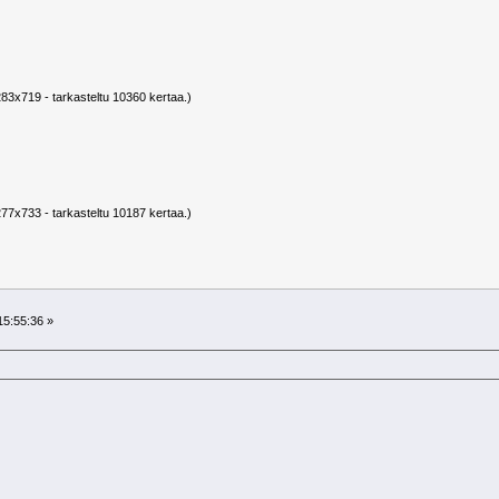
283x719 - tarkasteltu 10360 kertaa.)
277x733 - tarkasteltu 10187 kertaa.)
15:55:36 »